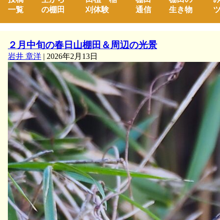
一覧
の棚田
刈体験
通信
生き物
ツ
２月中旬の春日山棚田＆周辺の光景
岩井 章洋
|
2026年2月13日