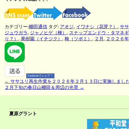
カテゴリー:
棚田通信
タグ:
アオジ
,
イワナシ（花芽？）
,
ササ
ジュウガラ
,
ジャノヒゲ（種）
,
スナップエンドウ・タマネギ
り？）
,
果樹園（イチジク）
,
梅（ツボミ）
,
２月
,
２０２６年
Facebookでシェア！
←
ササユリ再生作業を２０２６年２月１３日に実施しまし
投
２月下旬の春日山棚田＆周辺の光景
→
稿
ナ
ビ
夏原グラント
ゲ