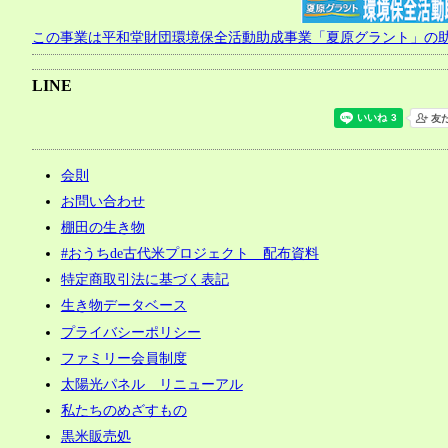
ー
シ
この事業は平和堂財団環境保全活動助成事業「夏原グラント」の
ョ
LINE
ン
会則
お問い合わせ
棚田の生き物
#おうちde古代米プロジェクト 配布資料
特定商取引法に基づく表記
生き物データベース
プライバシーポリシー
ファミリー会員制度
太陽光パネル リニューアル
私たちのめざすもの
黒米販売処