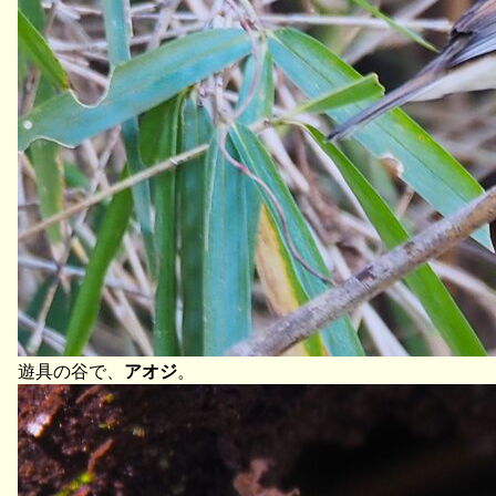
遊具の谷で、
アオジ
。