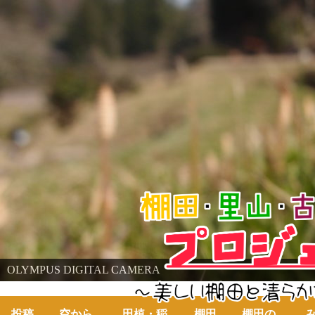
棚田・里山・古代米・鮒プロジェクト
OLYMPUS DIGITAL CAMERA
～美しい棚田の自然と古代米～
投稿
空から
田植・稲
棚田
棚田の