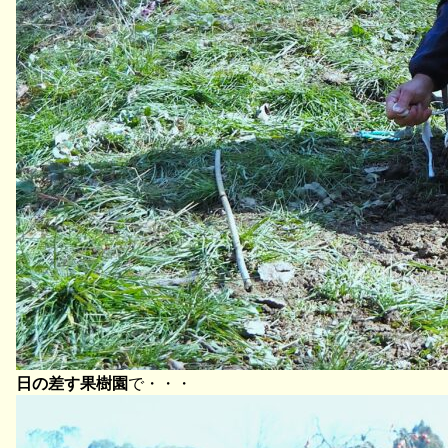
日の差す果樹園
で・・・