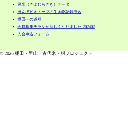
黒米（さよむらさき）データ
田んぼビオトープの生き物記録申込
棚田への道順
会員募集チラシが新しくなりました-202402
入会申込フォーム
© 2026 棚田・里山・古代米・鮒プロジェクト