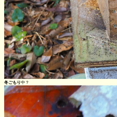
冬ごもり
中？