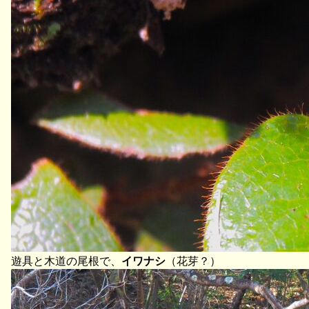
遊具と木道の尾根で、
イワナシ
（花芽？）