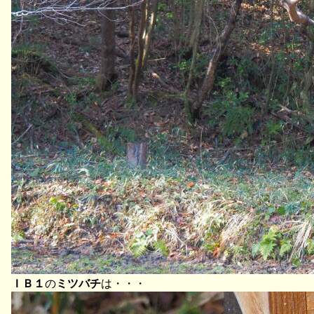
ＩＢ１
の
ミツバチ
は・・・