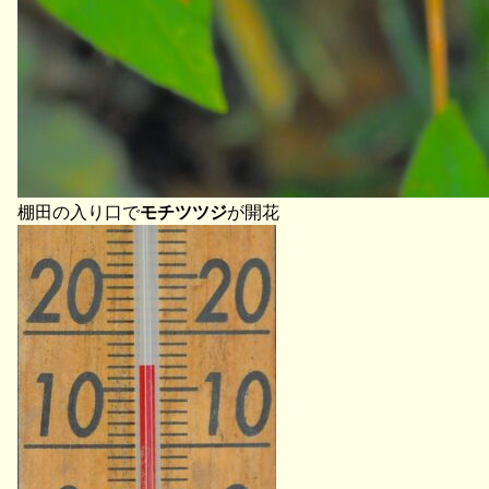
棚田の入り口で
モチツツジ
が開花