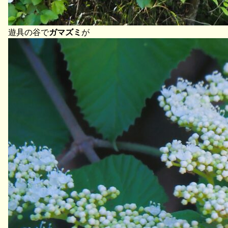
遊具の谷で
ガマズミ
が