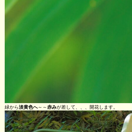
緑から
淡黄色へ
～～
赤み
が差して、、、開花します。