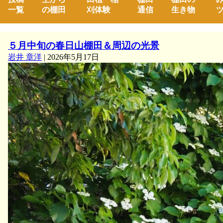
一覧
の棚田
刈体験
通信
生き物
ツ
５月中旬の春日山棚田＆周辺の光景
岩井 章洋
|
2026年5月17日