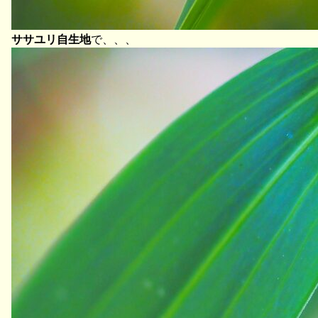
ササユリ自生地
で、、、