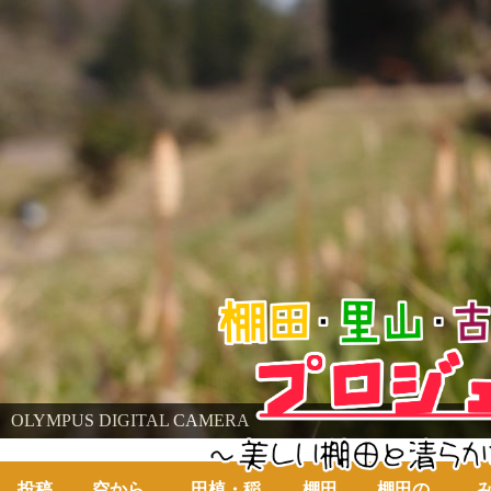
棚田・里山・古代米・鮒プロジェクト
OLYMPUS DIGITAL CAMERA
OLYMPUS DIGITAL CAMERA
～美しい棚田の自然と古代米～
投稿
空から
田植・稲
棚田
棚田の