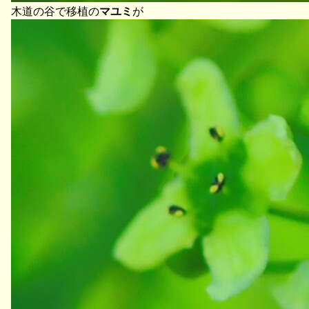
木道の谷で移植の
マユミ
が