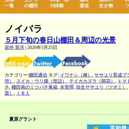
一覧
の棚田
刈体験
通信
生き物
ツ
ノイバラ
５月下旬の春日山棚田＆周辺の光景
岩井 章洋
|
2026年5月25日
カテゴリー:
棚田通信
タグ:
イワナシ（種）
,
ササユリ育成プ
培）
,
スイカ・ウリ畑（世話）
,
テイカカズラ（開花）
,
トマ
チ
,
棚田南のミツバチ巣箱
,
水管理
,
自生ササユリ（ツボミ）
,
苗）
,
ＩＢ１
夏原グラント