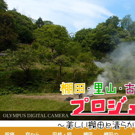
棚田・里山・古代米・鮒プロジェクト
OLYMPUS DIGITAL CAMERA
～美しい棚田の自然と古代米～
投稿
空から
田植・稲
棚田
棚田の