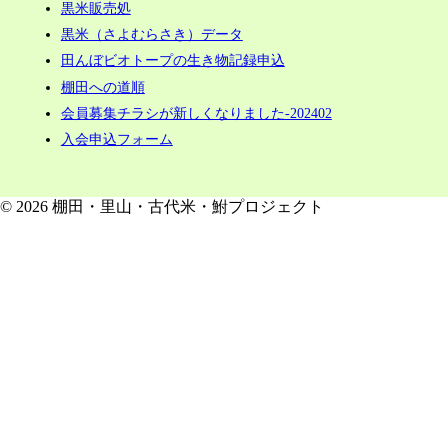
黒米販売処
黒米（さよむらさき）データ
田んぼビオトープの生き物記録申込
棚田への道順
会員募集チラシが新しくなりました-202402
入会申込フォーム
© 2026 棚田・里山・古代米・鮒プロジェクト