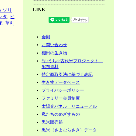
の
LINE
ミソリ
春
ッタ
,
ヒ
日
花
,
草刈
山
棚
会則
田
＆
お問い合わせ
周
棚田の生き物
辺
#おうちde古代米プロジェクト
の
配布資料
光
特定商取引法に基づく表記
景
生き物データベース
プライバシーポリシー
ファミリー会員制度
太陽光パネル リニューアル
私たちのめざすもの
黒米販売処
黒米（さよむらさき）データ