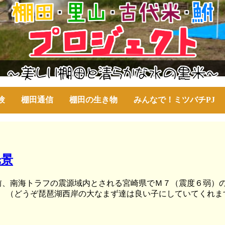
験
棚田通信
棚田の生き物
みんなで！ミツバチPJ
光景
ほど前、南海トラフの震源域内とされる宮崎県でＭ７（震度６弱）
。 （どうぞ琵琶湖西岸の大なまず達は良い子にしていてくれ