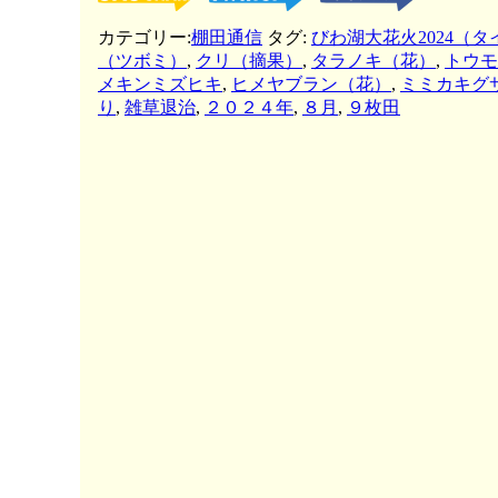
カテゴリー:
棚田通信
タグ:
びわ湖大花火2024（
（ツボミ）
,
クリ（摘果）
,
タラノキ（花）
,
トウモ
メキンミズヒキ
,
ヒメヤブラン（花）
,
ミミカキグ
り
,
雑草退治
,
２０２４年
,
８月
,
９枚田