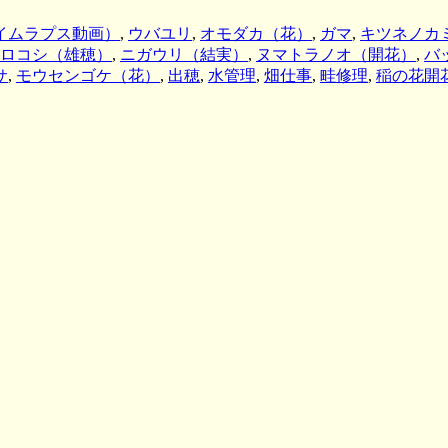
タイムラプス動画）
,
ウバユリ
,
オモダカ（花）
,
ガマ
,
キツネノカ
ロコシ（雄穂）
,
ニガウリ（結実）
,
ヌマトラノオ（開花）
,
バ
サ
,
モウセンゴケ（花）
,
出穂
,
水管理
,
畑仕事
,
畦修理
,
稲の花開