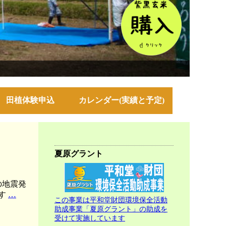
田植体験申込
カレンダー(実績と予定)
夏原グラント
の地震発
８
ます
…
この事業は平和堂財団環境保全活動
月
助成事業「夏原グラント」の助成を
上
受けて実施しています
旬