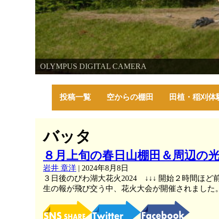
棚田・里山・古代米・鮒プロジェクト
OLYMPUS DIGITAL CAMERA
～美しい棚田の自然と古代米～
投稿一覧
空からの棚田
田植・稲刈体
バッタ
８月上旬の春日山棚田＆周辺の
岩井 章洋
|
2024年8月8日
３日後のびわ湖大花火2024 ↓↓↓ 開始２時間
生の報が飛び交う中、花火大会が開催されました