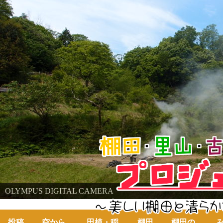
棚田・里山・古代米・鮒プロジェクト
OLYMPUS DIGITAL CAMERA
～美しい棚田の自然と古代米～
投稿
空から
田植・稲
棚田
棚田の