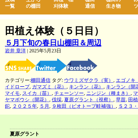
一覧
の棚田
刈体験
通信
生き物
ツ
田植え体験（５日目）
５月下旬の春日山棚田＆周辺
岩井 章洋
|
2025年5月23日
カテゴリー:
棚田通信
タグ:
ウワミズザクラ（実）
,
エゴノキ
イドロープ
,
ガマズミ（花）
,
キンラン（花）
,
キンラン（開
マイモ
,
スイカ（苗）
,
チェーンソー
,
ニンジン（種まき）
,
マ
ヤマボウシ（開花）
,
伐採
,
夏原グラント（視察）
,
早苗
,
田植
鉈
,
２０２５年
,
５月
,
９枚田（ビオトープ畦補強）
,
Ｓ２３・
夏原グラント