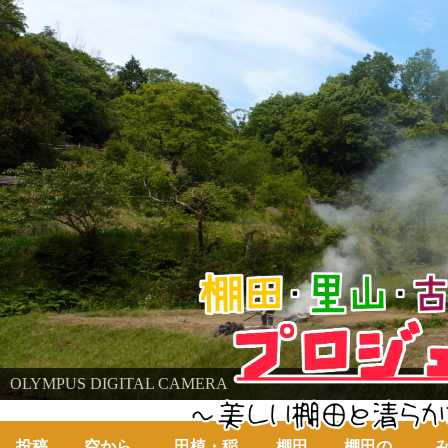
棚田・里山・古代米・鮒プロジェクト
OLYMPUS DIGITAL CAMERA
～美しい棚田の自然と古代米～
投稿
空から
田植・稲
棚田
棚田の