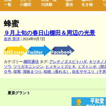
一覧
の棚田
刈体験
通信
生き物
ツ
蜂蜜
９月上旬の春日山棚田＆周辺の光景
岩井 章洋
|
2024年9月7日
カテゴリー:
棚田通信
タグ:
アレチノヌスビトハギ
,
キツネノ
ソウ
,
ツリガネニンジン
,
ヒメキンミズヒキ
,
ミズトンボ（開
０号
,
採蜜
,
湖族まつり
,
稲穂（垂れる）
,
自生ササユリ（子房
夏原グラント