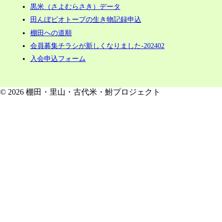
黒米（さよむらさき）データ
田んぼビオトープの生き物記録申込
棚田への道順
会員募集チラシが新しくなりました-202402
入会申込フォーム
© 2026 棚田・里山・古代米・鮒プロジェクト