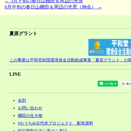
←
5月下旬の春日山棚田＆周辺の光景
投
6月中旬の春日山棚田＆周辺の光景（例会）
→
稿
ナ
ビ
夏原グラント
ゲ
ー
シ
この事業は平和堂財団環境保全活動助成事業「夏原グラント」の
ョ
LINE
ン
会則
お問い合わせ
棚田の生き物
#おうちde古代米プロジェクト 配布資料
特定商取引法に基づく表記