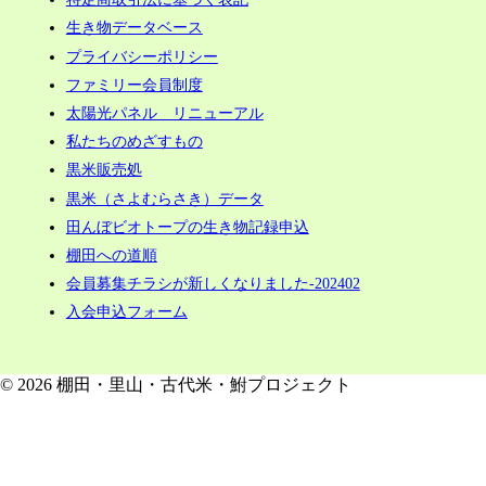
生き物データベース
プライバシーポリシー
ファミリー会員制度
太陽光パネル リニューアル
私たちのめざすもの
黒米販売処
黒米（さよむらさき）データ
田んぼビオトープの生き物記録申込
棚田への道順
会員募集チラシが新しくなりました-202402
入会申込フォーム
© 2026 棚田・里山・古代米・鮒プロジェクト