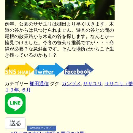
例年、公園のササユリは棚田より早く咲きます。木
道の谷からは見つけられません。遊具の谷との間の
尾根の散策路から木道の谷を探します。なんとか一
輪見つけました。今冬の笹苅り推奨ですが・・・命
綱が必要？な急斜面です。そんな場所だからこそ生
き残っているのかも！？
カテゴリー:
棚田通信
タグ:
ガンヅメ
,
ササユリ
,
ササユリ（蕾
１９年
,
６月
Facebookでシェア！