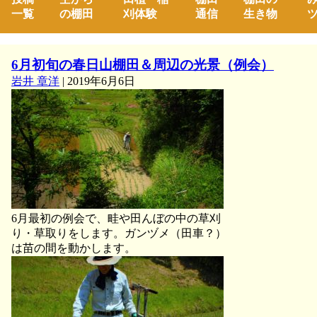
一覧
の棚田
刈体験
通信
生き物
ツ
6月初旬の春日山棚田＆周辺の光景（例会）
岩井 章洋
|
2019年6月6日
6月最初の例会で、畦や田んぼの中の草刈
り・草取りをします。ガンヅメ（田車？）
は苗の間を動かします。