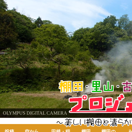
棚田・里山・古代米・鮒プロジェクト
OLYMPUS DIGITAL CAMERA
～美しい棚田の自然と古代米～
投稿
空から
田植・稲
棚田
棚田の