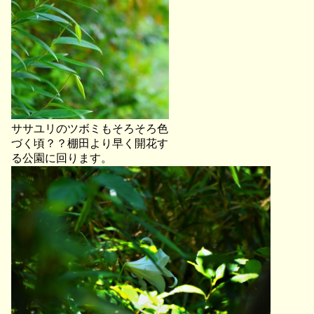
ササユリのツボミもそろそろ色
づく頃？？棚田より早く開花す
る公園に回ります。