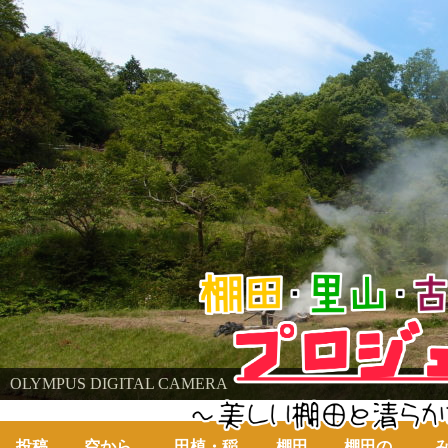
棚田・里山・古代米・鮒プロジェクト
OLYMPUS DIGITAL CAMERA
～美しい棚田の自然と古代米～
投稿
空から
田植・稲
棚田
棚田の