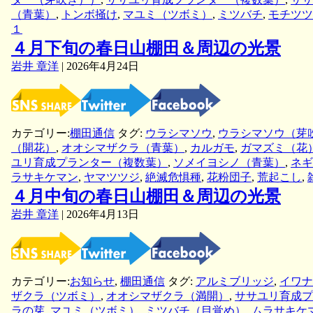
（青葉）
,
トンボ掻け
,
マユミ（ツボミ）
,
ミツバチ
,
モチツツ
１
４月下旬の春日山棚田＆周辺の光景
岩井 章洋
|
2026年4月24日
カテゴリー:
棚田通信
タグ:
ウラシマソウ
,
ウラシマソウ（芽
（開花）
,
オオシマザクラ（青葉）
,
カルガモ
,
ガマズミ（花
ユリ育成プランター（複数葉）
,
ソメイヨシノ（青葉）
,
ネギ
ラサキケマン
,
ヤマツツジ
,
絶滅危惧種
,
花粉団子
,
荒起こし
,
４月中旬の春日山棚田＆周辺の光景
岩井 章洋
|
2026年4月13日
カテゴリー:
お知らせ
,
棚田通信
タグ:
アルミブリッジ
,
イワナ
ザクラ（ツボミ）
,
オオシマザクラ（満開）
,
ササユリ育成プ
ラの芽
,
マユミ（ツボミ）
,
ミツバチ（目覚め）
,
ムラサキケ