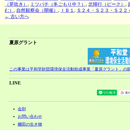
（芽吹き）
,
ミツバチ（冬ごもり中？）
,
北帰行（ピーク）
,
む）
,
自然観察会（開催）
,
ＩＢ１
,
Ｓ２４・Ｓ２３・Ｓ２２
←
古い方へ
投
稿
ナ
夏原グラント
ビ
ゲ
ー
この事業は平和堂財団環境保全活動助成事業「夏原グラント」の
シ
ョ
LINE
ン
会則
お問い合わせ
棚田の生き物