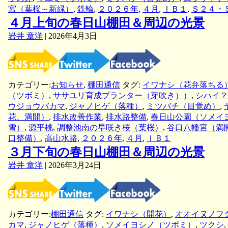
宮（葉桜～新緑）
,
鉄輪
,
２０２６年
,
４月
,
ＩＢ１
,
Ｓ２４・
４月上旬の春日山棚田＆周辺の光景
岩井 章洋
|
2026年4月3日
カテゴリー:
お知らせ
,
棚田通信
タグ:
イワナシ（花弁落ちる
（ツボミ）
,
ササユリ育成プランター（芽吹き））
,
シハイ？
ウジョウバカマ
,
ジャノヒゲ（落種）
,
ミツバチ（目覚め）
,
花、満開）
,
排水改善作業
,
排水路整備
,
春日山公園（ソメイ
雪）
,
源平桃
,
調整池南の早咲き桜（葉桜）
,
谷口八幡宮（満
口整備）
,
高山水路
,
２０２６年
,
４月
,
ＩＢ１
３月下旬の春日山棚田＆周辺の光景
岩井 章洋
|
2026年3月24日
カテゴリー:
棚田通信
タグ:
イワナシ（開花）
,
オオイヌノフ
カマ
,
ジャノヒゲ（落種）
,
ソメイヨシノ（ツボミ）
,
ツクシ
,