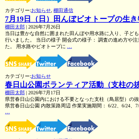
二
カテゴリー:
お知らせ
,
棚田通信
ホ
7月19日（日）田んぼビオトープの生
ン
ミ
棚田太郎
|
2026年7月26日
ツ
当日は豊かな自然に囲まれた田んぼや用水路に入り、子ども
バ
行いました。 当日の様子 開会式の様子： 調査の進め方や
チ
7
た。 用水路やビオトープに
…
巣
月
箱
19
の
日
盗
（日）
カテゴリー:
お知らせ
難
田
未
春日山公園ボランティア活動（支柱の
ん
遂？
ぼ
棚田太郎
|
2026年7月17日
蜂
ビ
県営春日山公園内における不要となった支柱（鳥居型）の抜
場
オ
県営春日山公園 内散策路周辺 作業実施期間： 6/22、6/24、7
で
ト
…
春
蜂
ー
日
蜜
プ
山
盗
の
公
を
生
園