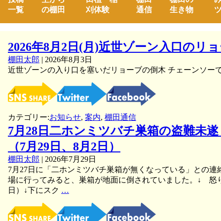
一覧
の棚田
刈体験
通信
生き物
ツ
2026年8月2日(月)近世ゾーン入口の
棚田太郎
|
2026年8月3日
近世ゾーンの入り口を塞いだリョーブの倒木 チェーンソー
カテゴリー:
お知らせ
,
案内
,
棚田通信
7月28日二ホンミツバチ巣箱の盗難未
（7月29日、8月2日）
棚田太郎
|
2026年7月29日
7月27日に「二ホンミツバチ巣箱が無くなっている」との連
場に行ってみると、巣箱が地面に倒されていました。↓ 怒り②
7
日）↓下にスク
…
月
28
日