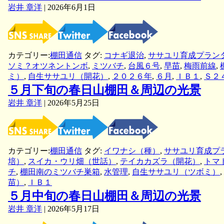
岩井 章洋
|
2026年6月1日
カテゴリー:
棚田通信
タグ:
コナギ退治
,
ササユリ育成プラン
ソミ？オツネントンボ
,
ミツバチ
,
台風６号
,
早苗
,
梅雨前線
,
ミ）
,
自生ササユリ（開花）
,
２０２６年
,
６月
,
ＩＢ１
,
Ｓ２
５月下旬の春日山棚田＆周辺の光景
岩井 章洋
|
2026年5月25日
カテゴリー:
棚田通信
タグ:
イワナシ（種）
,
ササユリ育成プ
培）
,
スイカ・ウリ畑（世話）
,
テイカカズラ（開花）
,
トマ
チ
,
棚田南のミツバチ巣箱
,
水管理
,
自生ササユリ（ツボミ）
,
苗）
,
ＩＢ１
５月中旬の春日山棚田＆周辺の光景
岩井 章洋
|
2026年5月17日