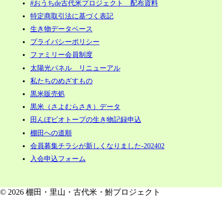
#おうちde古代米プロジェクト 配布資料
特定商取引法に基づく表記
生き物データベース
プライバシーポリシー
ファミリー会員制度
太陽光パネル リニューアル
私たちのめざすもの
黒米販売処
黒米（さよむらさき）データ
田んぼビオトープの生き物記録申込
棚田への道順
会員募集チラシが新しくなりました-202402
入会申込フォーム
© 2026 棚田・里山・古代米・鮒プロジェクト