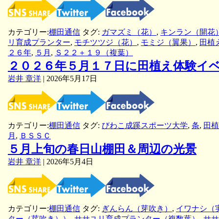
カテゴリー:
棚田通信
タグ:
ガマズミ（花）
,
キンラン（開花
リ育成プランター
,
モチツツジ（花）
,
モミジ（翼果）
,
田植
２６年
,
５月
,
Ｓ２２＋１９（複葉）
２０２６年５月１７日に田植え体験イ
岩井 章洋
|
2026年5月17日
カテゴリー:
棚田通信
タグ:
びわこ成蹊スポーツ大学
,
条
,
田植
月
,
ＢＳＳＣ
５月上旬の春日山棚田＆周辺の光景
岩井 章洋
|
2026年5月4日
カテゴリー:
棚田通信
タグ:
ぎんらん（芽吹き）
,
イワナシ（
ター（芽吹き））
,
ササユリ育成プランター（複数葉）
,
ササ