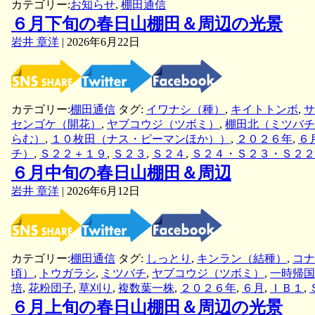
カテゴリー:
お知らせ
,
棚田通信
確
き
ボ
認
６月下旬の春日山棚田＆周辺の光景
物
ラ
追
探
岩井 章洋
ン
|
2026年6月22日
加
し
テ
（7
を
ィ
月
開
ア
29
催
活
日、
カテゴリー:
棚田通信
タグ:
イワナシ（種）
,
キイトトンボ
,
サ
し
動
8
センゴケ（開花）
,
ヤブコウジ（ツボミ）
,
棚田北（ミツバチ
ま
（支
月
らむ）
,
１０枚田（ナス・ピーマンほか））
,
２０２６年
,
６
し
柱
2
チ）
,
Ｓ２２＋１９
,
Ｓ２３
,
Ｓ２４
,
Ｓ２４・Ｓ２３・Ｓ２２
た！
の
日）
６月中旬の春日山棚田＆周辺
抜
杭
岩井 章洋
|
2026年6月12日
作
業）
カテゴリー:
棚田通信
タグ:
しっとり
,
キンラン（結種）
,
コナ
頃）
,
トウガラシ
,
ミツバチ
,
ヤブコウジ（ツボミ）
,
一時帰国
培
,
花粉団子
,
草刈り
,
複数葉一株
,
２０２６年
,
６月
,
ＩＢ１
,
６月上旬の春日山棚田＆周辺の光景