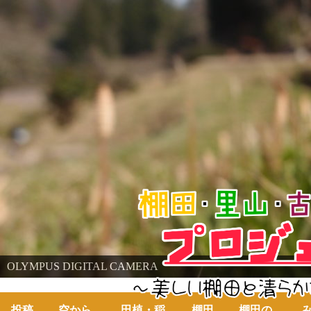
棚田・里山・古代米・鮒プロジェクト
OLYMPUS DIGITAL CAMERA
OLYMPUS DIGITAL CAMERA
～美しい棚田の自然と古代米～
投稿
空から
田植・稲
棚田
棚田の