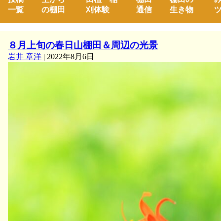
一覧
の棚田
刈体験
通信
生き物
ツ
８月上旬の春日山棚田＆周辺の光景
岩井 章洋
|
2022年8月6日