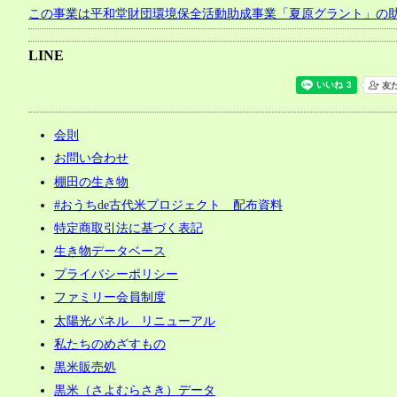
この事業は平和堂財団環境保全活動助成事業「夏原グラント」の
LINE
会則
お問い合わせ
棚田の生き物
#おうちde古代米プロジェクト 配布資料
特定商取引法に基づく表記
生き物データベース
プライバシーポリシー
ファミリー会員制度
太陽光パネル リニューアル
私たちのめざすもの
黒米販売処
黒米（さよむらさき）データ