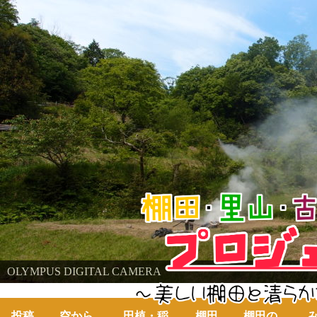
棚田・里山・古代米・鮒プロジェクト
OLYMPUS DIGITAL CAMERA
～美しい棚田の自然と古代米～
投稿
空から
田植・稲
棚田
棚田の