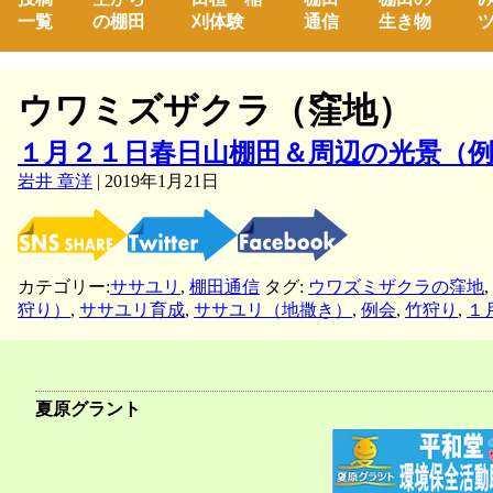
一覧
の棚田
刈体験
通信
生き物
ツ
ウワミズザクラ（窪地）
１月２１日春日山棚田＆周辺の光景（
岩井 章洋
|
2019年1月21日
カテゴリー:
ササユリ
,
棚田通信
タグ:
ウワズミザクラの窪地
,
狩り）
,
ササユリ育成
,
ササユリ（地撒き）
,
例会
,
竹狩り
,
１
夏原グラント