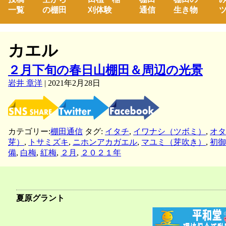
一覧
の棚田
刈体験
通信
生き物
ツ
カエル
２月下旬の春日山棚田＆周辺の光景
岩井 章洋
|
2021年2月28日
カテゴリー:
棚田通信
タグ:
イタチ
,
イワナシ（ツボミ）
,
オタ
芽）
,
トサミズキ
,
ニホンアカガエル
,
マユミ（芽吹き）
,
初御
備
,
白梅
,
紅梅
,
２月
,
２０２１年
夏原グラント