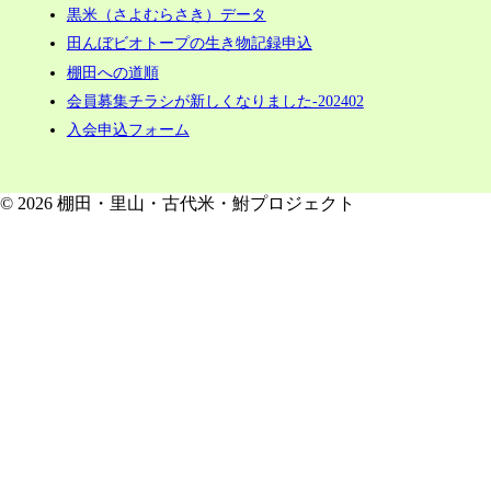
黒米（さよむらさき）データ
田んぼビオトープの生き物記録申込
棚田への道順
会員募集チラシが新しくなりました-202402
入会申込フォーム
© 2026 棚田・里山・古代米・鮒プロジェクト