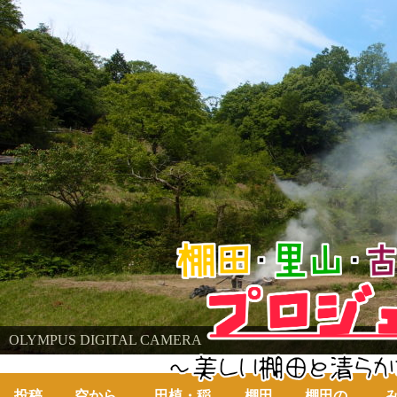
棚田・里山・古代米・鮒プロジェクト
OLYMPUS DIGITAL CAMERA
OLYMPUS DIGITAL CAMERA
～美しい棚田の自然と古代米～
投稿
空から
田植・稲
棚田
棚田の