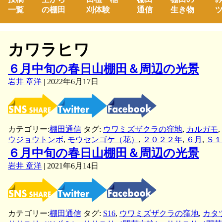
一覧
の棚田
刈体験
通信
生き物
ツ
カワラヒワ
６月中旬の春日山棚田＆周辺の光景
岩井 章洋
|
2022年6月17日
カテゴリー:
棚田通信
タグ:
ウワミズザクラの窪地
,
カルガモ
,
ウジョウトンボ
,
モウセンゴケ（花）
,
２０２２年
,
６月
,
Ｓ１
６月中旬の春日山棚田＆周辺の光景
岩井 章洋
|
2021年6月14日
カテゴリー:
棚田通信
タグ:
S16
,
ウワミズザクラの窪地
,
カタ