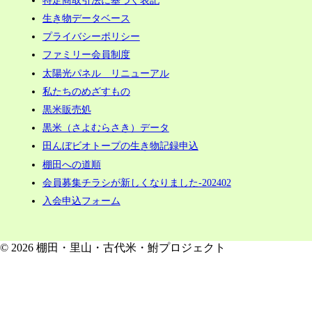
生き物データベース
プライバシーポリシー
ファミリー会員制度
太陽光パネル リニューアル
私たちのめざすもの
黒米販売処
黒米（さよむらさき）データ
田んぼビオトープの生き物記録申込
棚田への道順
会員募集チラシが新しくなりました-202402
入会申込フォーム
© 2026 棚田・里山・古代米・鮒プロジェクト