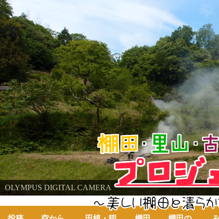
棚田・里山・古代米・鮒プロジェクト
OLYMPUS DIGITAL CAMERA
～美しい棚田の自然と古代米～
投稿
空から
田植・稲
棚田
棚田の