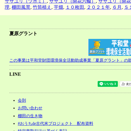
ササユリ（ツボミ）
,
ササユリ（開花六輪）
,
ササユリ（開花
理
,
棚田風景
,
竹筒植え
,
芋畑
,
１０枚田
,
２０２１年
,
６月
,
Ｓ
夏原グラント
この事業は平和堂財団環境保全活動助成事業「夏原グラント」の
LINE
会則
お問い合わせ
棚田の生き物
#おうちde古代米プロジェクト 配布資料
特定商取引法に基づく表記