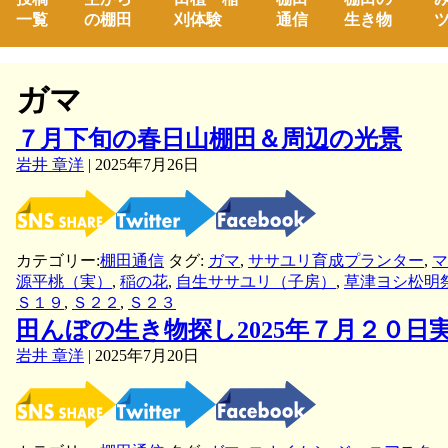
一覧
の棚田
刈体験
通信
生き物
ツ
ガマ
７月下旬の春日山棚田＆周辺の光景
岩井 章洋
|
2025年7月26日
カテゴリー:
棚田通信
タグ:
ガマ
,
ササユリ育成プランター
,
マ
源平桃（実）
,
稲の花
,
自生ササユリ（子房）
,
草津ヨシ松明
Ｓ１９
,
Ｓ２２
,
Ｓ２３
田んぼの生き物探し2025年７月２０日
岩井 章洋
|
2025年7月20日