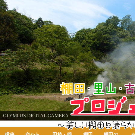
棚田・里山・古代米・鮒プロジェクト
OLYMPUS DIGITAL CAMERA
OLYMPUS DIGITAL CAMERA
～美しい棚田の自然と古代米～
投稿
空から
田植・稲
棚田
棚田の