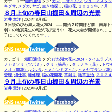
カテゴリー:
棚田通信
タグ:
ガマ
,
コオイムシ
,
ジュニアスタッ
キグサ
,
メダカ
,
ヤゴ
,
生き物探し
,
稲の花
,
２０２５年
,
７月
８月上旬の春日山棚田＆周辺の光景
岩井 章洋
|
2024年8月8日
３日後のびわ湖大花火2024 ↓↓↓ 開始２時間ほど前、南
弱）の地震発生の報が飛び交う中、花火大会が開催されまし
８
子にしていてくれます
…
月
上
旬
の
カテゴリー:
棚田通信
タグ:
びわ湖大花火2024（タイムラプ
春
ノカミソリ（ツボミ）
,
クリ（摘果）
,
タラノキ（花）
,
トウ
日
ノオ（開花）
,
バッタ
,
ヒメキンミズヒキ
,
ヒメヤブラン（花
山
管理
,
畑仕事
,
畦修理
,
稲の花開花
,
草刈り
,
雑草退治
,
２０２４
棚
９月上旬の春日山棚田＆周辺の光景
田
＆
岩井 章洋
|
2023年9月2日
周
辺
の
光