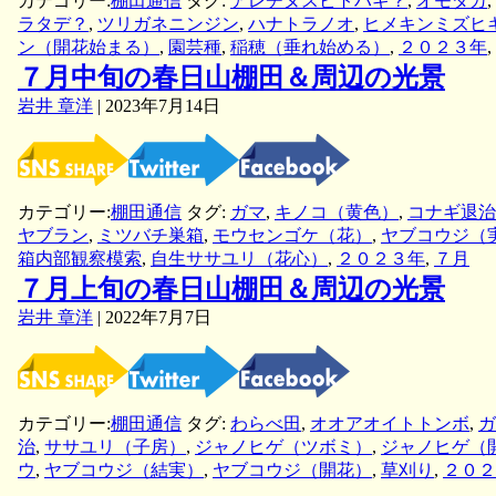
カテゴリー:
棚田通信
タグ:
アレチヌスビトハギ？
,
オモダカ
,
景
ラタデ？
,
ツリガネニンジン
,
ハナトラノオ
,
ヒメキンミズヒ
ン（開花始まる）
,
園芸種
,
稲穂（垂れ始める）
,
２０２３年
,
７月中旬の春日山棚田＆周辺の光景
岩井 章洋
|
2023年7月14日
カテゴリー:
棚田通信
タグ:
ガマ
,
キノコ（黄色）
,
コナギ退治
ヤブラン
,
ミツバチ巣箱
,
モウセンゴケ（花）
,
ヤブコウジ（
箱内部観察模索
,
自生ササユリ（花心）
,
２０２３年
,
７月
７月上旬の春日山棚田＆周辺の光景
岩井 章洋
|
2022年7月7日
カテゴリー:
棚田通信
タグ:
わらべ田
,
オオアオイトトンボ
,
ガ
治
,
ササユリ（子房）
,
ジャノヒゲ（ツボミ）
,
ジャノヒゲ（
ウ
,
ヤブコウジ（結実）
,
ヤブコウジ（開花）
,
草刈り
,
２０２