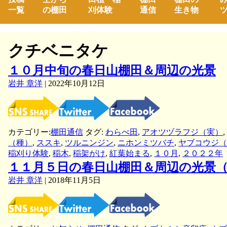
一覧
の棚田
刈体験
通信
生き物
ツ
クチベニタケ
１０月中旬の春日山棚田＆周辺の光景
岩井 章洋
|
2022年10月12日
カテゴリー:
棚田通信
タグ:
わらべ田
,
アオツヅラフジ（実）
,
（種）
,
ススキ
,
ツルニンジン
,
ニホンミツバチ
,
ヤブコウジ（
稲刈り体験
,
稲木
,
稲架がけ
,
紅葉始まる
,
１０月
,
２０２２年
１１月５日の春日山棚田＆周辺の光景
岩井 章洋
|
2018年11月5日