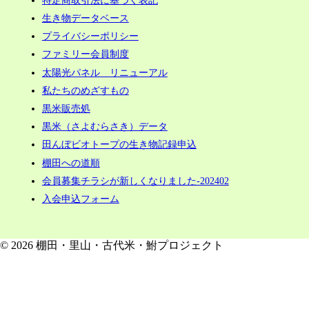
生き物データベース
プライバシーポリシー
ファミリー会員制度
太陽光パネル リニューアル
私たちのめざすもの
黒米販売処
黒米（さよむらさき）データ
田んぼビオトープの生き物記録申込
棚田への道順
会員募集チラシが新しくなりました-202402
入会申込フォーム
© 2026 棚田・里山・古代米・鮒プロジェクト