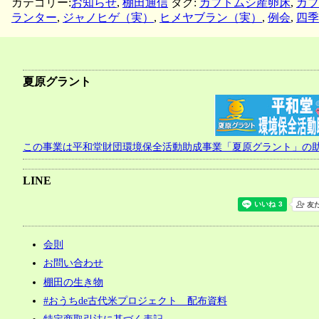
カテゴリー:
お知らせ
,
棚田通信
タグ:
カブトムシ産卵床
,
カブ
ランター
,
ジャノヒゲ（実）
,
ヒメヤブラン（実）
,
例会
,
四季
夏原グラント
この事業は平和堂財団環境保全活動助成事業「夏原グラント」の
LINE
会則
お問い合わせ
棚田の生き物
#おうちde古代米プロジェクト 配布資料
特定商取引法に基づく表記