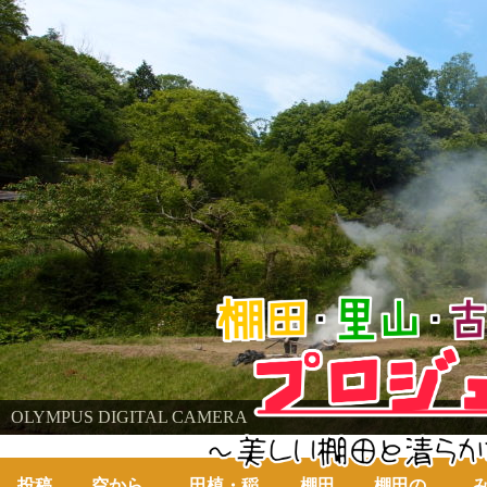
棚田・里山・古代米・鮒プロジェクト
OLYMPUS DIGITAL CAMERA
～美しい棚田の自然と古代米～
投稿
空から
田植・稲
棚田
棚田の