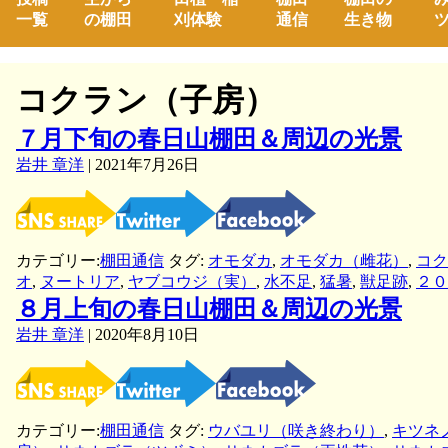
一覧
の棚田
刈体験
通信
生き物
ツ
コクラン（子房）
７月下旬の春日山棚田＆周辺の光景
岩井 章洋
|
2021年7月26日
カテゴリー:
棚田通信
タグ:
オモダカ
,
オモダカ（雌花）
,
コク
オ
,
ヌートリア
,
ヤブコウジ（実）
,
水不足
,
猛暑
,
獣足跡
,
２０
８月上旬の春日山棚田＆周辺の光景
岩井 章洋
|
2020年8月10日
カテゴリー:
棚田通信
タグ:
ウバユリ（咲き終わり）
,
キツネ