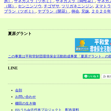
房）
,
サネカズラ（ツボミ）
,
サネカズラ（両性花）
,
サネカ
（胚）
,
センニンソウ
,
チゴザサ
,
ツリガネニンジン
,
ヌマトラ
ブラン（ツボミ）
,
ヤブラン（開花）
,
例会
,
兄妹
,
２０２０年
夏原グラント
この事業は平和堂財団環境保全活動助成事業「夏原グラント」の
LINE
会則
お問い合わせ
棚田の生き物
#おうちde古代米プロジェクト 配布資料