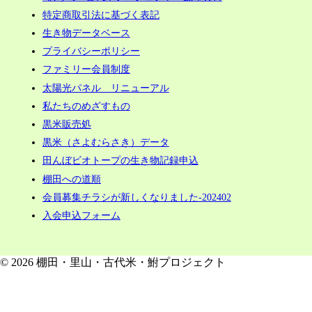
特定商取引法に基づく表記
生き物データベース
プライバシーポリシー
ファミリー会員制度
太陽光パネル リニューアル
私たちのめざすもの
黒米販売処
黒米（さよむらさき）データ
田んぼビオトープの生き物記録申込
棚田への道順
会員募集チラシが新しくなりました-202402
入会申込フォーム
© 2026 棚田・里山・古代米・鮒プロジェクト