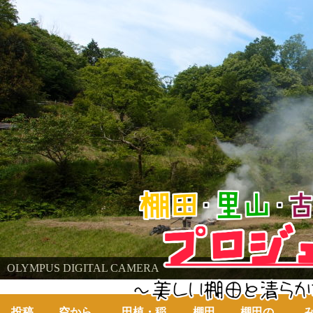
棚田・里山・古代米・鮒プロジェクト
OLYMPUS DIGITAL CAMERA
～美しい棚田の自然と古代米～
投稿
空から
田植・稲
棚田
棚田の