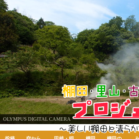
棚田・里山・古代米・鮒プロジェクト
OLYMPUS DIGITAL CAMERA
～美しい棚田の自然と古代米～
投稿
空から
田植・稲
棚田
棚田の