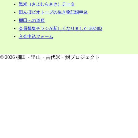
黒米（さよむらさき）データ
田んぼビオトープの生き物記録申込
棚田への道順
会員募集チラシが新しくなりました-202402
入会申込フォーム
© 2026 棚田・里山・古代米・鮒プロジェクト