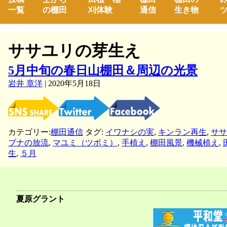
一覧
の棚田
刈体験
通信
生き物
ツ
ササユリの芽生え
5月中旬の春日山棚田＆周辺の光景
岩井 章洋
|
2020年5月18日
カテゴリー:
棚田通信
タグ:
イワナシの実
,
キンラン再生
,
ササ
ブナの放流
,
マユミ（ツボミ）
,
手植え
,
棚田風景
,
機械植え
,
生
,
５月
夏原グラント