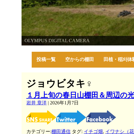
棚田・里山・古代米・鮒プロジェクト
OLYMPUS DIGITAL CAMERA
～美しい棚田の自然と古代米～
投稿一覧
空からの棚田
田植・稲刈体
ジョウビタキ♀
１月上旬の春日山棚田＆周辺の
岩井 章洋
|
2026年1月7日
カテゴリー:
棚田通信
タグ:
イチゴ畑
,
イワナシ（花