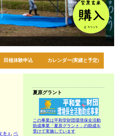
田植体験申込
カレンダー(実績と予定)
夏原グラント
この事業は平和堂財団環境保全活動
助成事業「夏原グラント」の助成を
受けて実施しています
タキ♀
,
ベ