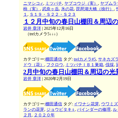
ニマシコ♂
,
ミツバチ
,
ヤブコウジ（実）
,
ヤブムラ
柿（実）
,
武奈ヶ岳
,
氷の花
,
琵琶湖大橋（徐行）
,
１
,
Ｓ１９・Ｓ２２・Ｓ２３
１２月中旬の春日山棚田＆周辺
岩井 章洋
|
2025年12月16日
（trelカメラ5↓↓↓）
カテゴリー:
棚田通信
タグ:
trelカメラ#5
,
サネカズ
ドウ（花）
,
フクロウ
,
ミツバチＩＢ１巣箱
,
伐採
,
2月中旬の春日山棚田＆周辺の光
岩井 章洋
|
2020年2月19日
カテゴリー:
棚田通信
タグ:
イワナシ花芽
,
ウワミズ
ランの花芽
,
ジョウビタキ♀
,
バインダーの修理
,
ル
２月
,
２０２０年