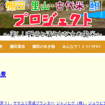
験
棚田通信
棚田の生き物
みんなで！ミツバチPJ
光景
芽？）
,
ササユリ育成プランター
,
ジャノヒゲ（種）
,
ジョウビ