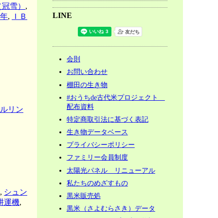
（冠雪）
,
LINE
年
,
ＩＢ
会則
お問い合わせ
棚田の生き物
#おうちde古代米プロジェクト
配布資料
ルリン
特定商取引法に基づく表記
生き物データベース
プライバシーポリシー
ファミリー会員制度
太陽光パネル リニューアル
私たちのめざすもの
,
シュン
黒米販売処
耕運機
,
黒米（さよむらさき）データ