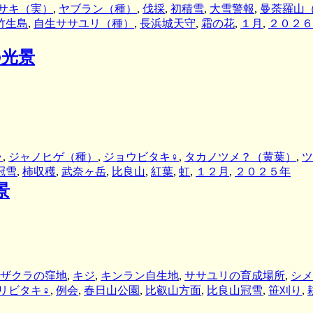
サキ（実）
,
ヤブラン（種）
,
伐採
,
初積雪
,
大雪警報
,
曼荼羅山
竹生島
,
自生ササユリ（種）
,
長浜城天守
,
霜の花
,
１月
,
２０２６
の光景
ラ
,
ジャノヒゲ（種）
,
ジョウビタキ♀
,
タカノツメ？（黄葉）
,
ツ
冠雪
,
柿収穫
,
武奈ヶ岳
,
比良山
,
紅葉
,
虹
,
１２月
,
２０２５年
景
ザクラの窪地
,
キジ
,
キンラン自生地
,
ササユリの育成場所
,
シメ
リビタキ♀
,
例会
,
春日山公園
,
比叡山方面
,
比良山冠雪
,
笹刈り
,