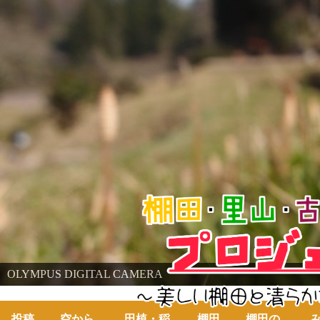
棚田・里山・古代米・鮒プロジェクト
OLYMPUS DIGITAL CAMERA
～美しい棚田の自然と古代米～
投稿
空から
田植・稲
棚田
棚田の