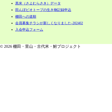
黒米（さよむらさき）データ
田んぼビオトープの生き物記録申込
棚田への道順
会員募集チラシが新しくなりました-202402
入会申込フォーム
© 2026 棚田・里山・古代米・鮒プロジェクト