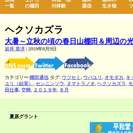
一覧
の棚田
刈体験
通信
生き物
ツ
ヘクソカズラ
大暑～立秋の頃の春日山棚田＆周辺の
岩井 章洋
|
2019年8月9日
カテゴリー:
棚田通信
タグ:
ウツセミ
,
ウバユリ
,
オモダカ
,
キ
ユリ（結実）
,
センニンソウ
,
ヌマトラノオ
,
ヘクソカズラ
,
モ
田仕事
,
空蝉
,
２０１９年
,
８月
夏原グラント