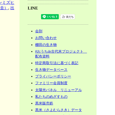
ンミズヒ
去）
,
出
LINE
会則
お問い合わせ
棚田の生き物
#おうちde古代米プロジェクト
配布資料
特定商取引法に基づく表記
生き物データベース
プライバシーポリシー
ファミリー会員制度
太陽光パネル リニューアル
私たちのめざすもの
黒米販売処
黒米（さよむらさき）データ