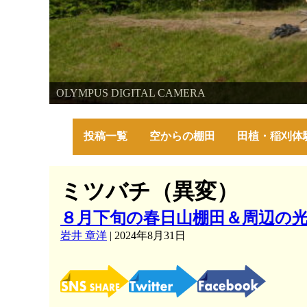
棚田・里山・古代米・鮒プロジェクト
OLYMPUS DIGITAL CAMERA
OLYMPUS DIGITAL CAMERA
～美しい棚田の自然と古代米～
投稿一覧
空からの棚田
田植・稲刈体
ミツバチ（異変）
８月下旬の春日山棚田＆周辺の
岩井 章洋
|
2024年8月31日