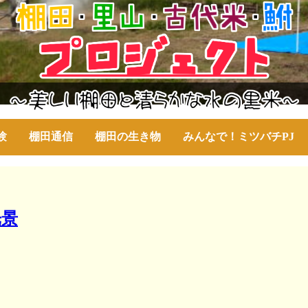
験
棚田通信
棚田の生き物
みんなで！ミツバチPJ
光景