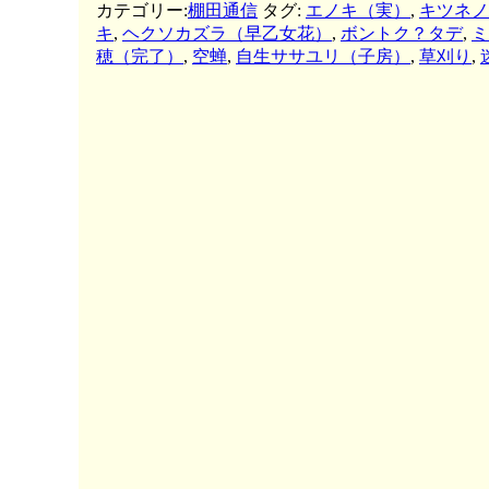
カテゴリー:
棚田通信
タグ:
エノキ（実）
,
キツネノ
キ
,
ヘクソカズラ（早乙女花）
,
ボントク？タデ
,
ミ
穂（完了）
,
空蝉
,
自生ササユリ（子房）
,
草刈り
,