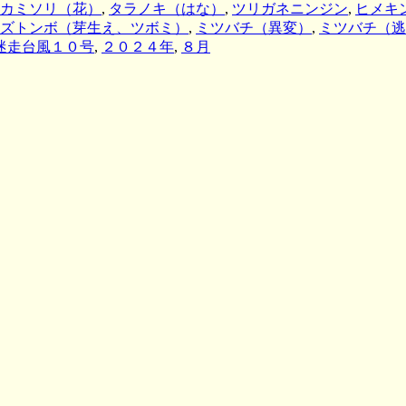
カミソリ（花）
,
タラノキ（はな）
,
ツリガネニンジン
,
ヒメキ
ズトンボ（芽生え、ツボミ）
,
ミツバチ（異変）
,
ミツバチ（逃
迷走台風１０号
,
２０２４年
,
８月