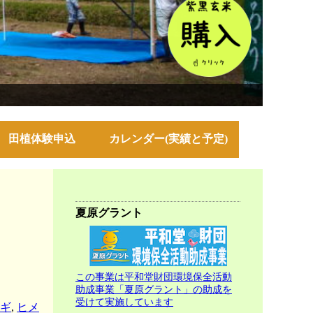
田植体験申込
カレンダー(実績と予定)
夏原グラント
この事業は平和堂財団環境保全活動
助成事業「夏原グラント」の助成を
受けて実施しています
ギ
,
ヒメ