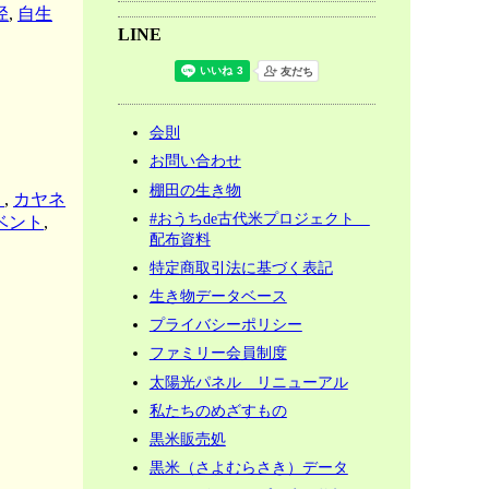
径
,
自生
LINE
会則
お問い合わせ
棚田の生き物
）
,
カヤネ
#おうちde古代米プロジェクト
ベント
,
配布資料
特定商取引法に基づく表記
生き物データベース
プライバシーポリシー
ファミリー会員制度
太陽光パネル リニューアル
私たちのめざすもの
黒米販売処
黒米（さよむらさき）データ