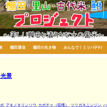
験
棚田通信
棚田の生き物
みんなで！ミツバチPJ
の光景
ボ
,
アキノキリンソウ
,
カボチャ（収穫）
,
ツリガネニンジン
,
ハ