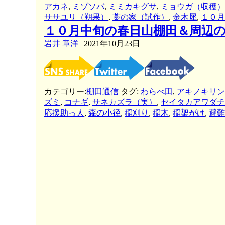
アカネ
,
ミゾソバ
,
ミミカキグサ
,
ミョウガ（収穫）
ササユリ（朔果）
,
藁の家（試作）
,
金木犀
,
１０月
１０月中旬の春日山棚田＆周辺
岩井 章洋
|
2021年10月23日
カテゴリー:
棚田通信
タグ:
わらべ田
,
アキノキリン
ズミ
,
コナギ
,
サネカズラ（実）
,
セイタカアワダチ
応援助っ人
,
森の小径
,
稲刈り
,
稲木
,
稲架がけ
,
避難