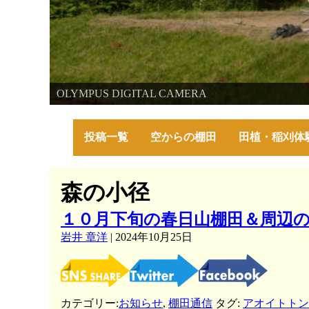
棚田・里山・古代米・鮒プロジェクト
OLYMPUS DIGITAL CAMERA
OLYMPUS DIGITAL CAMERA
～美しい棚田の自然と古代米～
投稿一覧
空からの棚田
田植・稲刈体
森の小径
１０月下旬の春日山棚田＆周辺
岩井 章洋
|
2024年10月25日
カテゴリー:
お知らせ
,
棚田通信
タグ:
アオイトトン