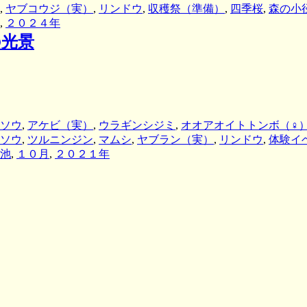
,
ヤブコウジ（実）
,
リンドウ
,
収穫祭（準備）
,
四季桜
,
森の小
,
２０２４年
の光景
ソウ
,
アケビ（実）
,
ウラギンシジミ
,
オオアオイトトンボ（♀
ソウ
,
ツルニンジン
,
マムシ
,
ヤブラン（実）
,
リンドウ
,
体験イ
池
,
１０月
,
２０２１年