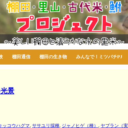
験
棚田通信
棚田の生き物
みんなで！ミツバチPJ
の光景
キッコウハグマ
,
ササユリ採種
,
ジャノヒゲ（種）
,
ヤブラン（実