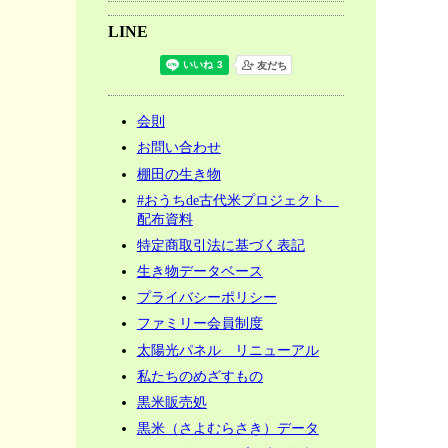
LINE
会則
お問い合わせ
棚田の生き物
#おうちde古代米プロジェクト
配布資料
特定商取引法に基づく表記
生き物データベース
プライバシーポリシー
ファミリー会員制度
太陽光パネル リニューアル
私たちのめざすもの
黒米販売処
黒米（さよむらさき）データ