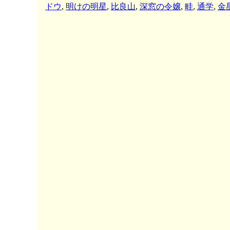
ドウ
,
明けの明星
,
比良山
,
深窓の令嬢
,
畦
,
通学
,
金