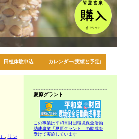
田植体験申込
カレンダー(実績と予定)
夏原グラント
この事業は平和堂財団環境保全活動
助成事業「夏原グラント」の助成を
受けて実施しています
）
,
リン