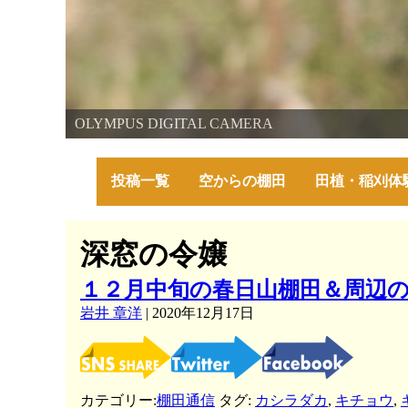
棚田・里山・古代米・鮒プロジェクト
OLYMPUS DIGITAL CAMERA
～美しい棚田の自然と古代米～
投稿一覧
空からの棚田
田植・稲刈体
深窓の令嬢
１２月中旬の春日山棚田＆周辺
岩井 章洋
|
2020年12月17日
カテゴリー:
棚田通信
タグ:
カシラダカ
,
キチョウ
,