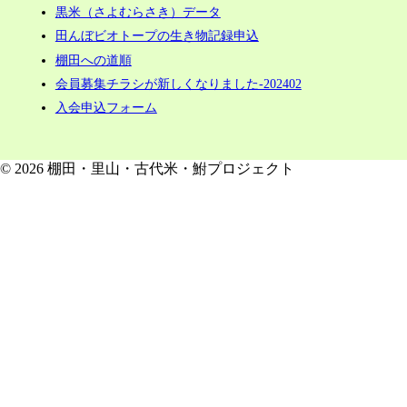
黒米（さよむらさき）データ
田んぼビオトープの生き物記録申込
棚田への道順
会員募集チラシが新しくなりました-202402
入会申込フォーム
© 2026 棚田・里山・古代米・鮒プロジェクト