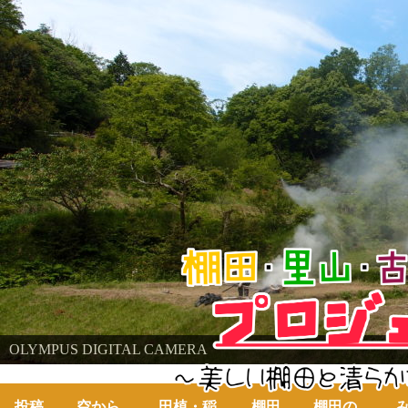
棚田・里山・古代米・鮒プロジェクト
OLYMPUS DIGITAL CAMERA
～美しい棚田の自然と古代米～
投稿
空から
田植・稲
棚田
棚田の