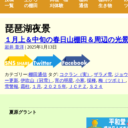
一覧
の棚田
刈体験
通信
生き物
ツ
琵琶湖夜景
１月上＆中旬の春日山棚田＆周辺の光
岩井 章洋
|
2025年1月13日
カテゴリー:
棚田通信
タグ:
コクラン（実）
,
ザラメ雪
,
ジョウ
ー更新
,
伊吹山（冠雪）
,
宵の明星
,
小寒
,
採種
,
梅（ツボミ）
,
雪警報
,
霜柱
,
１月
,
２０２５年
,
ＪＣＰＺ
,
Ｓ２４
夏原グラント