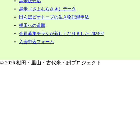
黒米販売処
黒米（さよむらさき）データ
田んぼビオトープの生き物記録申込
棚田への道順
会員募集チラシが新しくなりました-202402
入会申込フォーム
© 2026 棚田・里山・古代米・鮒プロジェクト