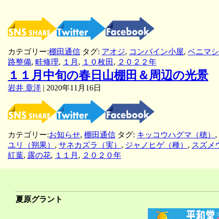
周
辺
の
光
景
カテゴリー:
棚田通信
タグ:
アオジ
,
コンバイン小屋
,
ベニマシ
路整備
,
畦修理
,
１月
,
１０枚田
,
２０２２年
１１月中旬の春日山棚田＆周辺の光景
岩井 章洋
|
2020年11月16日
カテゴリー:
お知らせ
,
棚田通信
タグ:
キッコウハグマ（穂）
,
ユリ（朔果）
,
サネカズラ（実）
,
ジャノヒゲ（種）
,
スズメ
紅葉
,
露の花
,
１１月
,
２０２０年
夏原グラント