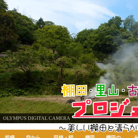
棚田・里山・古代米・鮒プロジェクト
OLYMPUS DIGITAL CAMERA
OLYMPUS DIGITAL CAMERA
～美しい棚田の自然と古代米～
投稿
空から
田植・稲
棚田
棚田の