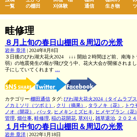
一覧
の棚田
刈体験
通信
生き物
ツ
畦修理
８月上旬の春日山棚田＆周辺の光景
岩井 章洋
|
2024年8月8日
３日後のびわ湖大花火2024 ↓↓↓ 開始２時間ほど前、南
弱）の地震発生の報が飛び交う中、花火大会が開催されまし
８
子にしていてくれます
…
月
上
旬
の
カテゴリー:
棚田通信
タグ:
びわ湖大花火2024（タイムラプ
春
ノカミソリ（ツボミ）
,
クリ（摘果）
,
タラノキ（花）
,
トウ
日
ノオ（開花）
,
バッタ
,
ヒメキンミズヒキ
,
ヒメヤブラン（花
山
管理
,
畑仕事
,
畦修理
,
稲の花開花
,
草刈り
,
雑草退治
,
２０２４
棚
１月中旬の春日山棚田＆周辺の光景
田
＆
岩井 章洋
|
2022年1月18日