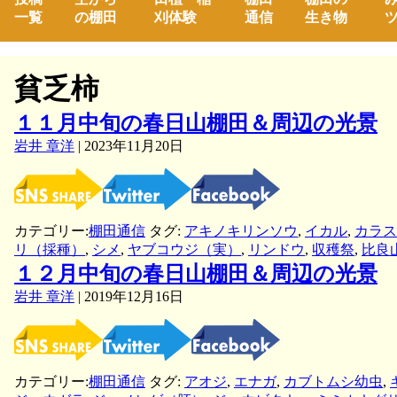
一覧
の棚田
刈体験
通信
生き物
ツ
貧乏柿
１１月中旬の春日山棚田＆周辺の光景
岩井 章洋
|
2023年11月20日
カテゴリー:
棚田通信
タグ:
アキノキリンソウ
,
イカル
,
カラス
リ（採種）
,
シメ
,
ヤブコウジ（実）
,
リンドウ
,
収穫祭
,
比良
１２月中旬の春日山棚田＆周辺の光景
岩井 章洋
|
2019年12月16日
カテゴリー:
棚田通信
タグ:
アオジ
,
エナガ
,
カブトムシ幼虫
,