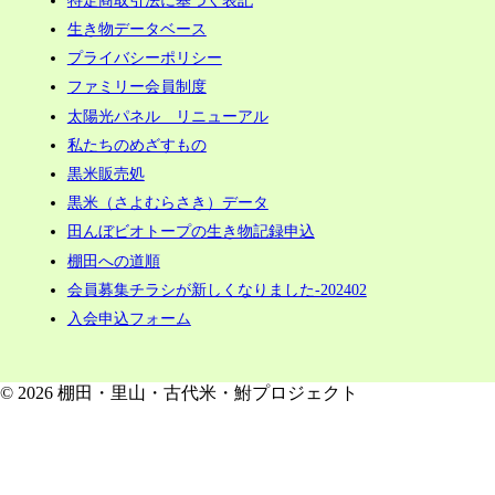
生き物データベース
プライバシーポリシー
ファミリー会員制度
太陽光パネル リニューアル
私たちのめざすもの
黒米販売処
黒米（さよむらさき）データ
田んぼビオトープの生き物記録申込
棚田への道順
会員募集チラシが新しくなりました-202402
入会申込フォーム
© 2026 棚田・里山・古代米・鮒プロジェクト