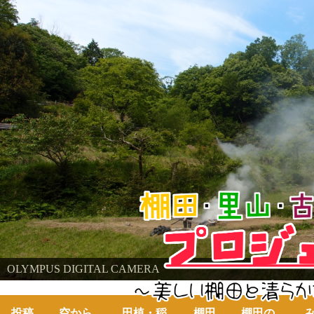
棚田・里山・古代米・鮒プロジェクト
OLYMPUS DIGITAL CAMERA
～美しい棚田の自然と古代米～
投稿
空から
田植・稲
棚田
棚田の