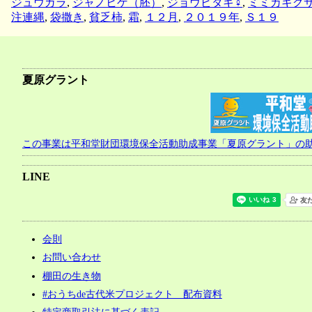
ジュウガラ
,
ジャノヒゲ（胚）
,
ジョウビタキ♀
,
ミミカキグ
注連縄
,
袋撒き
,
貧乏柿
,
霜
,
１２月
,
２０１９年
,
Ｓ１９
夏原グラント
この事業は平和堂財団環境保全活動助成事業「夏原グラント」の
LINE
会則
お問い合わせ
棚田の生き物
#おうちde古代米プロジェクト 配布資料
特定商取引法に基づく表記