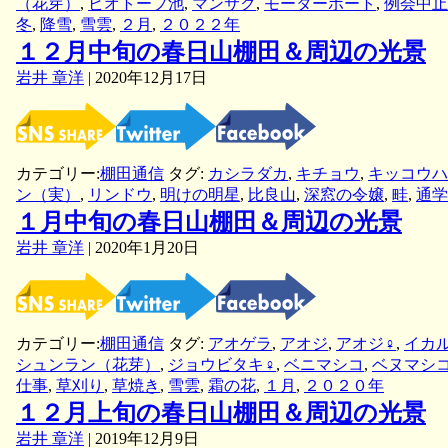
（花芽）
,
ビオトープ池
,
マンサク
,
モーターボート
,
例会中止
冬
,
降雪
,
雪雲
,
２月
,
２０２２年
１２月中旬の春日山棚田＆周辺の光景
岩井 章洋
|
2020年12月17日
カテゴリー:
棚田通信
タグ:
カシラダカ
,
キチョウ
,
キッコウハ
ン（実）
,
リンドウ
,
明けの明星
,
比良山
,
深窓の令嬢
,
畦
,
通学
１月中旬の春日山棚田＆周辺の光景
岩井 章洋
|
2020年1月20日
カテゴリー:
棚田通信
タグ:
アオゲラ
,
アオジ
,
アオジ♀
,
イカ
シュンラン（花芽）
,
ジョウビタキ♀
,
ベニマシコ
,
ベヌマシ
仕事
,
草刈り
,
草焼き
,
雪雲
,
霜の花
,
１月
,
２０２０年
１２月上旬の春日山棚田＆周辺の光景
岩井 章洋
|
2019年12月9日