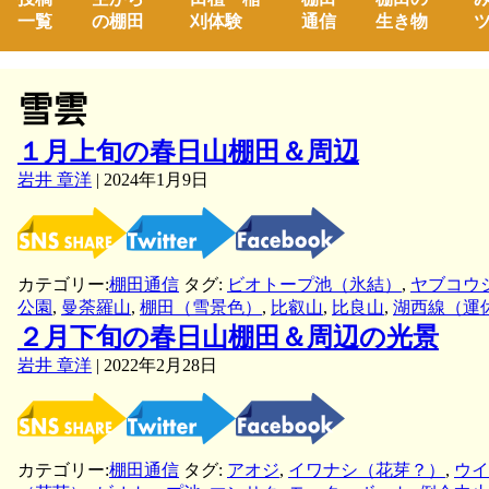
一覧
の棚田
刈体験
通信
生き物
ツ
雪雲
１月上旬の春日山棚田＆周辺
岩井 章洋
|
2024年1月9日
カテゴリー:
棚田通信
タグ:
ビオトープ池（氷結）
,
ヤブコウ
公園
,
曼荼羅山
,
棚田（雪景色）
,
比叡山
,
比良山
,
湖西線（運
２月下旬の春日山棚田＆周辺の光景
岩井 章洋
|
2022年2月28日
カテゴリー:
棚田通信
タグ:
アオジ
,
イワナシ（花芽？）
,
ウイ