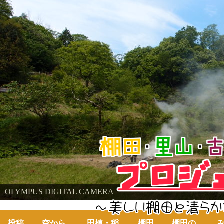
棚田・里山・古代米・鮒プロジェクト
OLYMPUS DIGITAL CAMERA
～美しい棚田の自然と古代米～
投稿
空から
田植・稲
棚田
棚田の