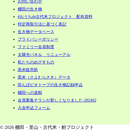
お問い合わせ
棚田の生き物
#おうちde古代米プロジェクト 配布資料
特定商取引法に基づく表記
生き物データベース
プライバシーポリシー
ファミリー会員制度
太陽光パネル リニューアル
私たちのめざすもの
黒米販売処
黒米（さよむらさき）データ
田んぼビオトープの生き物記録申込
棚田への道順
会員募集チラシが新しくなりました-202402
入会申込フォーム
© 2026 棚田・里山・古代米・鮒プロジェクト