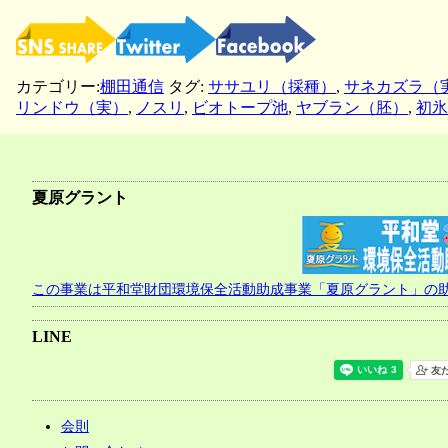
カテゴリー:
棚田通信
タグ:
ササユリ（採種）
,
サネカズラ（
リンドウ（実）
,
ノスリ
,
ビオトープ池
,
ヤブラン（胚）
,
初氷
夏原グラント
この事業は平和堂財団環境保全活動助成事業「夏原グラント」の
LINE
会則