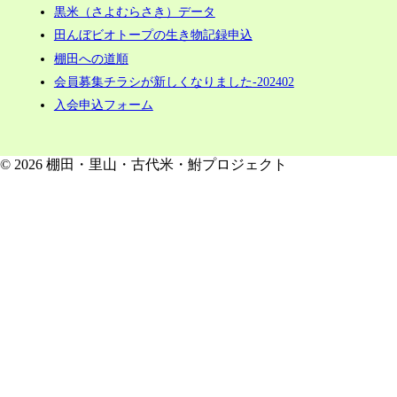
黒米（さよむらさき）データ
田んぼビオトープの生き物記録申込
棚田への道順
会員募集チラシが新しくなりました-202402
入会申込フォーム
© 2026 棚田・里山・古代米・鮒プロジェクト