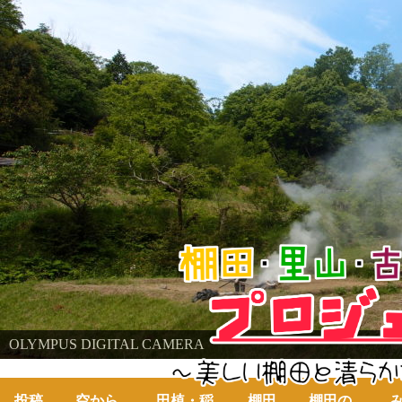
棚田・里山・古代米・鮒プロジェクト
OLYMPUS DIGITAL CAMERA
～美しい棚田の自然と古代米～
投稿
空から
田植・稲
棚田
棚田の