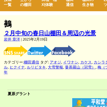
一覧
の棚田
刈体験
通信
生き物
ツ
鵺
２月中旬の春日山棚田＆周辺の光景
岩井 章洋
|
2025年2月19日
カテゴリー:
棚田通信
タグ:
アオジ
,
イワナシ
,
カケス
,
カシラ
ル
,
ヒクイナ
,
ルリビタキ
,
大雪警報
,
曼荼羅山（冠雪）
,
梅（
年
夏原グラント