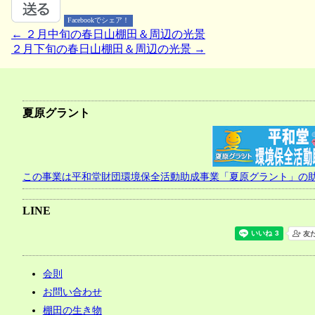
Facebookでシェア！
←
２月中旬の春日山棚田＆周辺の光景
投
２月下旬の春日山棚田＆周辺の光景
→
稿
ナ
ビ
夏原グラント
ゲ
ー
シ
この事業は平和堂財団環境保全活動助成事業「夏原グラント」の
ョ
LINE
ン
会則
お問い合わせ
棚田の生き物