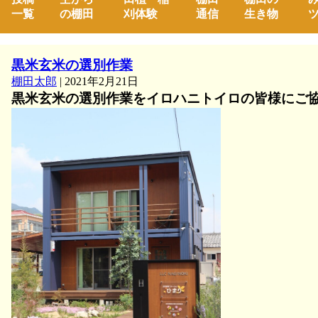
一覧
の棚田
刈体験
通信
生き物
ツ
黒米玄米の選別作業
棚田太郎
|
2021年2月21日
黒米玄米の選別作業を
イロハニトイロの皆様にご