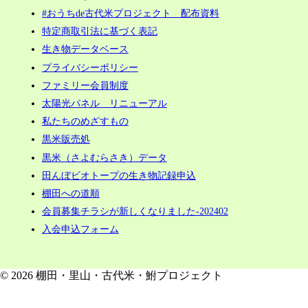
#おうちde古代米プロジェクト 配布資料
特定商取引法に基づく表記
生き物データベース
プライバシーポリシー
ファミリー会員制度
太陽光パネル リニューアル
私たちのめざすもの
黒米販売処
黒米（さよむらさき）データ
田んぼビオトープの生き物記録申込
棚田への道順
会員募集チラシが新しくなりました-202402
入会申込フォーム
© 2026 棚田・里山・古代米・鮒プロジェクト