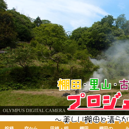
棚田・里山・古代米・鮒プロジェクト
OLYMPUS DIGITAL CAMERA
～美しい棚田の自然と古代米～
投稿
空から
田植・稲
棚田
棚田の