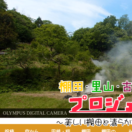
棚田・里山・古代米・鮒プロジェクト
OLYMPUS DIGITAL CAMERA
～美しい棚田の自然と古代米～
投稿
空から
田植・稲
棚田
棚田の