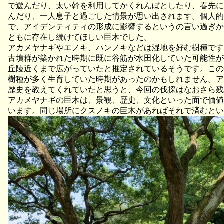
で遊んだり、太い幹を利用してかくれんぼとしたり、春先に
んだり、一人息子と過ごした情景が思い出されます。個人的
で、アイデンティティの形成に影響するというの言い過ぎか
ともに存在し続けてほしい巨木でした。
アカメヤナギやエノキ、ハンノキなどは湿地を好む樹種です
古墳群が築かれた時期に既に谷筋が水田化していた可能性が
丘陵近くまで広がっていたと推定されているそうです。この
樹種が多く生育していた時期があったのかもしれません。ア
歴史を教えてくれていたと思うと、今回の伐採はなおさら残
アカメヤナギの巨木は、景観、歴史、文化といった面で価値
います。同じ場所にクスノキの巨木があればそれで済むとい