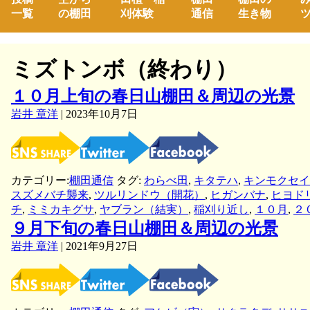
一覧
の棚田
刈体験
通信
生き物
ツ
ミズトンボ（終わり）
１０月上旬の春日山棚田＆周辺の光景
岩井 章洋
|
2023年10月7日
カテゴリー:
棚田通信
タグ:
わらべ田
,
キタテハ
,
キンモクセイ
スズメバチ襲来
,
ツルリンドウ（開花）
,
ヒガンバナ
,
ヒヨド
チ
,
ミミカキグサ
,
ヤブラン（結実）
,
稲刈り近し
,
１０月
,
２
９月下旬の春日山棚田＆周辺の光景
岩井 章洋
|
2021年9月27日