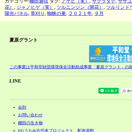
カテゴリー:
棚田通信
タグ:
アケビ（実）
,
サクラタデ
,
ササユ
花）
,
ジャノヒゲ（実）
,
ツルニンジン（開花）
,
ツルリンド
陽光パネル
,
草刈り
,
蜘蛛の巣
,
２０２１年
,
９月
夏原グラント
この事業は平和堂財団環境保全活動助成事業「夏原グラント」の
LINE
会則
お問い合わせ
棚田の生き物
#おうちde古代米プロジェクト 配布資料