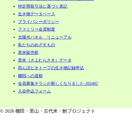
特定商取引法に基づく表記
生き物データベース
プライバシーポリシー
ファミリー会員制度
太陽光パネル リニューアル
私たちのめざすもの
黒米販売処
黒米（さよむらさき）データ
田んぼビオトープの生き物記録申込
棚田への道順
会員募集チラシが新しくなりました-202402
入会申込フォーム
© 2026 棚田・里山・古代米・鮒プロジェクト