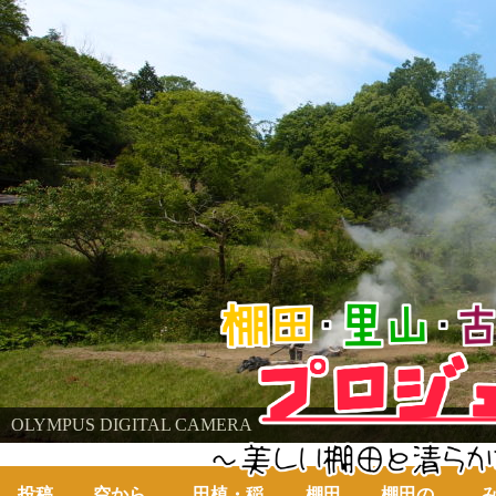
棚田・里山・古代米・鮒プロジェクト
OLYMPUS DIGITAL CAMERA
～美しい棚田の自然と古代米～
投稿
空から
田植・稲
棚田
棚田の