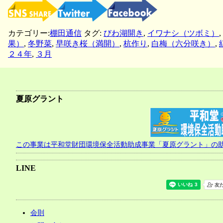
カテゴリー:
棚田通信
タグ:
びわ湖開き
,
イワナシ（ツボミ）
,
果）
,
冬野菜
,
早咲き桜（満開）
,
杭作り
,
白梅（六分咲き）
,
２４年
,
３月
夏原グラント
この事業は平和堂財団環境保全活動助成事業「夏原グラント」の
LINE
会則