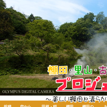
棚田・里山・古代米・鮒プロジェクト
OLYMPUS DIGITAL CAMERA
～美しい棚田の自然と古代米～
投稿
空から
田植・稲
棚田
棚田の