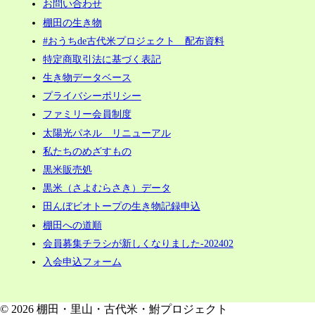
お問い合わせ
棚田の生き物
#おうちde古代米プロジェクト 配布資料
特定商取引法に基づく表記
生き物データベース
プライバシーポリシー
ファミリー会員制度
太陽光パネル リニューアル
私たちのめざすもの
黒米販売処
黒米（さよむらさき）データ
田んぼビオトープの生き物記録申込
棚田への道順
会員募集チラシが新しくなりました-202402
入会申込フォーム
© 2026 棚田・里山・古代米・鮒プロジェクト