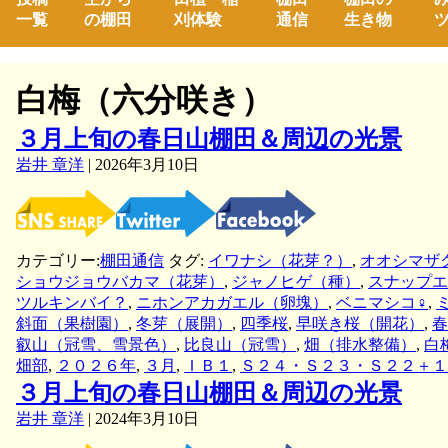
一覧
の棚田
刈体験
通信
生き物
ツ
白梅（六分咲き）
３月上旬の春日山棚田＆周辺の光景
岩井 章洋
|
2026年3月10日
カテゴリー:
棚田通信
タグ:
イワナシ（花芽？）
,
オオシマザ
ショウジョウバカマ（花芽）
,
ジャノヒゲ（種）
,
スナップエ
ツルキンバイ？
,
ニホンアカガエル（卵塊）
,
ベニマシコ♀
,
斜面（果樹園）
,
冬芽（展開）
,
四季桜
,
早咲き桜（開花）
,
春
叡山（冠雪、雪景色）
,
比良山（冠雪）
,
畑（排水整備）
,
白
畑部
,
２０２６年
,
３月
,
ＩＢ１
,
Ｓ２４・Ｓ２３・Ｓ２２＋１
３月上旬の春日山棚田＆周辺の光景
岩井 章洋
|
2024年3月10日