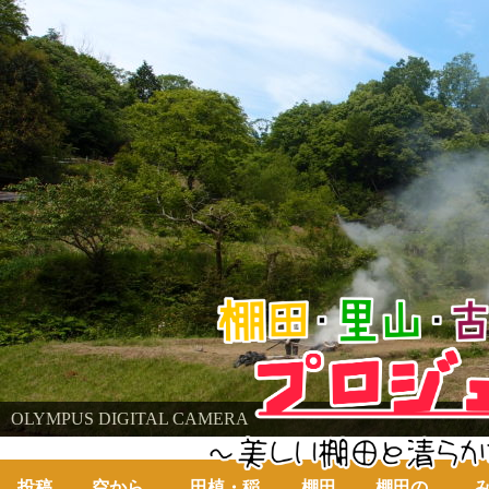
棚田・里山・古代米・鮒プロジェクト
OLYMPUS DIGITAL CAMERA
～美しい棚田の自然と古代米～
投稿
空から
田植・稲
棚田
棚田の