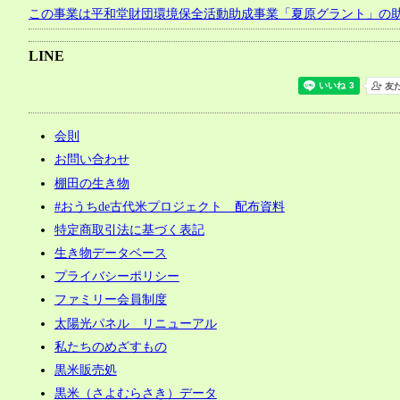
この事業は平和堂財団環境保全活動助成事業「夏原グラント」の
LINE
会則
お問い合わせ
棚田の生き物
#おうちde古代米プロジェクト 配布資料
特定商取引法に基づく表記
生き物データベース
プライバシーポリシー
ファミリー会員制度
太陽光パネル リニューアル
私たちのめざすもの
黒米販売処
黒米（さよむらさき）データ