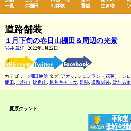
一覧
の棚田
刈体験
通信
生き物
ツ
道路舗装
１月下旬の春日山棚田＆周辺の光景
岩井 章洋
|
2022年1月22日
カテゴリー:
棚田通信
タグ:
アオジ
,
シュンラン（花芽）
,
シロ
棚田
,
比叡山
,
比良山
,
越冬キチョウ
,
足跡
,
道路舗装
,
雪だるま
夏原グラント