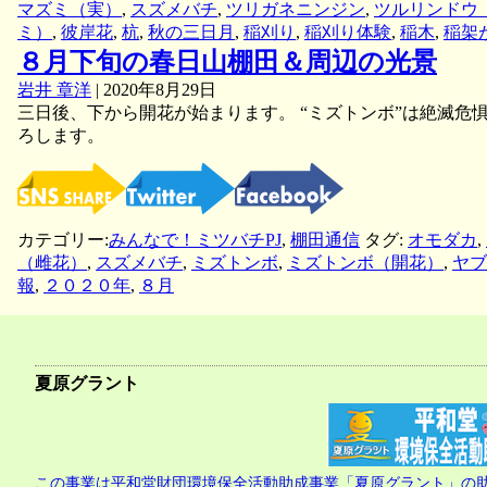
マズミ（実）
,
スズメバチ
,
ツリガネニンジン
,
ツルリンドウ
ミ）
,
彼岸花
,
杭
,
秋の三日月
,
稲刈り
,
稲刈り体験
,
稲木
,
稲架
８月下旬の春日山棚田＆周辺の光景
岩井 章洋
|
2020年8月29日
三日後、下から開花が始まります。 “ミズトンボ”は絶滅危惧
ろします。
カテゴリー:
みんなで！ミツバチPJ
,
棚田通信
タグ:
オモダカ
,
（雌花）
,
スズメバチ
,
ミズトンボ
,
ミズトンボ（開花）
,
ヤブ
報
,
２０２０年
,
８月
夏原グラント
この事業は平和堂財団環境保全活動助成事業「夏原グラント」の