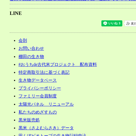
LINE
会則
お問い合わせ
棚田の生き物
#おうちde古代米プロジェクト 配布資料
特定商取引法に基づく表記
生き物データベース
プライバシーポリシー
ファミリー会員制度
太陽光パネル リニューアル
私たちのめざすもの
黒米販売処
黒米（さよむらさき）データ
田んぼビオトープの生き物記録申込