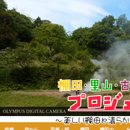
棚田・里山・古代米・鮒プロジェクト
OLYMPUS DIGITAL CAMERA
～美しい棚田の自然と古代米～
投稿
空から
田植・稲
棚田
棚田の