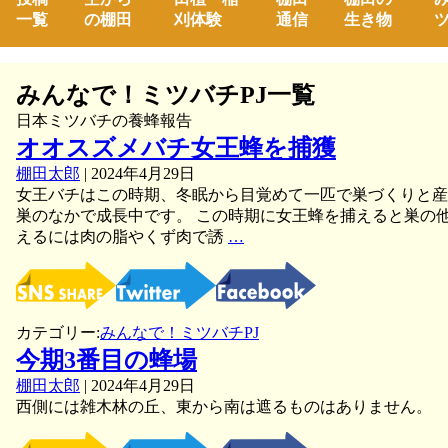
一覧
の棚田
刈体験
通信
生き物
ツ
みんなで！ミツバチPJ一覧
日本ミツバチの養蜂報告
オオスズメバチ女王蜂を捕獲
棚田太郎
|
2024年4月29日
女王バチはこの時期、冬眠から目覚めて一匹で巣づくりと産
巣のなかで成長中です。 この時期に女王蜂を捕えると巣の
オ
えるには肉の脂やくず肉で誘
…
オ
ス
ズ
メ
カテゴリー:
みんなで！ミツバチPJ
バ
今期3番目の蜂場
チ
女
棚田太郎
|
2024年4月29日
王
西側には雑木林の丘、東から南は遮るものはありません。
蜂
を