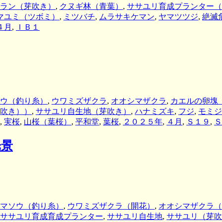
ラン（芽吹き）
,
クヌギ林（青葉）
,
ササユリ育成プランター（
マユミ（ツボミ）
,
ミツバチ
,
ムラサキケマン
,
ヤマツツジ
,
絶滅
４月
,
ＩＢ１
ウ（釣り糸）
,
ウワミズザクラ
,
オオシマザクラ
,
カエルの卵塊
吹き））
,
ササユリ自生地（芽吹き）
,
ハナミズキ
,
フジ
,
モミジ
,
実桜
,
山桜（葉桜）
,
平和堂
,
葉桜
,
２０２５年
,
４月
,
Ｓ１９
,
Ｓ
光景
マソウ（釣り糸）
,
ウワミズザクラ（開花）
,
オオシマザクラ（
ササユリ育成育成プランター
,
ササユリ自生地
,
ササユリ（芽吹