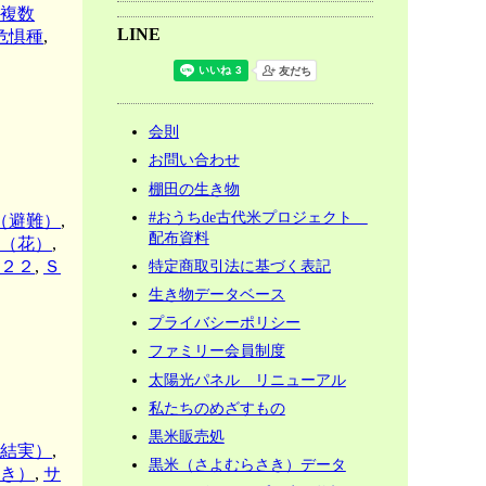
複数
LINE
危惧種
,
会則
お問い合わせ
棚田の生き物
#おうちde古代米プロジェクト
（避難）
,
配布資料
（花）
,
特定商取引法に基づく表記
２２
,
Ｓ
生き物データベース
プライバシーポリシー
ファミリー会員制度
太陽光パネル リニューアル
私たちのめざすもの
黒米販売処
結実）
,
黒米（さよむらさき）データ
き）
,
サ