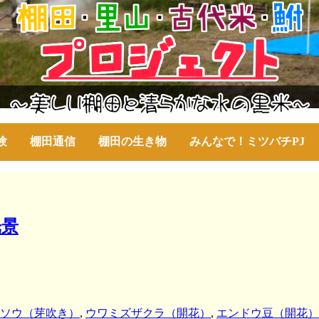
験
棚田通信
棚田の生き物
みんなで！ミツバチPJ
光景
ソウ（芽吹き）
,
ウワミズザクラ（開花）
,
エンドウ豆（開花）