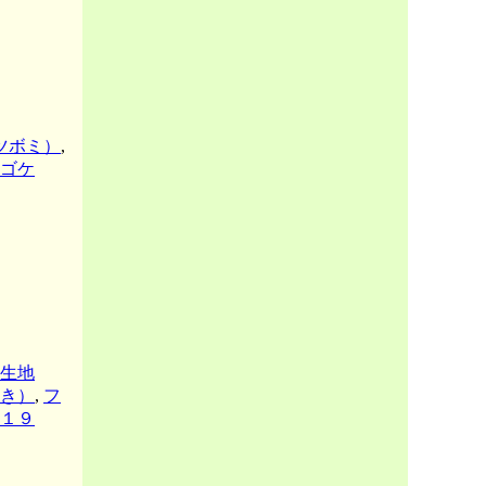
ツボミ）
,
ゴケ
生地
き）
,
フ
１９