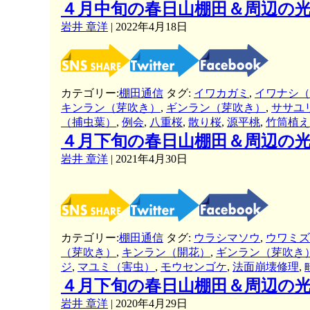
４月中旬の春日山棚田＆周辺の
岩井 章洋
|
2022年4月18日
カテゴリー:
棚田通信
タグ:
イワカガミ
,
イワナシ（
キンラン（芽吹き）
,
ギンラン（芽吹き）
,
ササユ
（捕虫葉）
,
例会
,
八重桜
,
散り桜
,
源平桃
,
竹筒植え
４月下旬の春日山棚田＆周辺の
岩井 章洋
|
2021年4月30日
カテゴリー:
棚田通信
タグ:
ウラシマソウ
,
ウワミズ
（芽吹き）
,
キンラン（開花）
,
ギンラン（芽吹き
ジ
,
マユミ（害虫）
,
モウセンゴケ
,
法面崩壊修理
,
４月下旬の春日山棚田＆周辺の
岩井 章洋
|
2020年4月29日