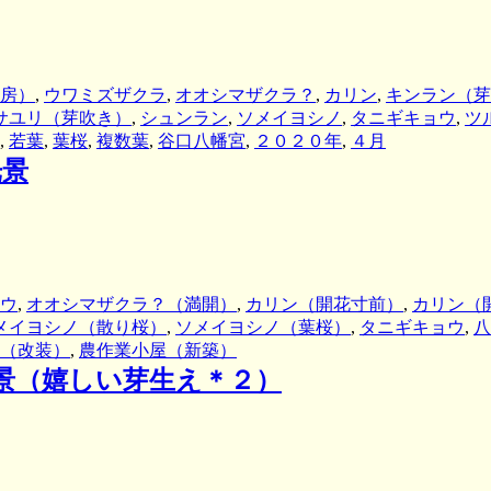
房）
,
ウワミズザクラ
,
オオシマザクラ？
,
カリン
,
キンラン（芽
サユリ（芽吹き）
,
シュンラン
,
ソメイヨシノ
,
タニギキョウ
,
ツ
,
若葉
,
葉桜
,
複数葉
,
谷口八幡宮
,
２０２０年
,
４月
光景
ウ
,
オオシマザクラ？（満開）
,
カリン（開花寸前）
,
カリン（
メイヨシノ（散り桜）
,
ソメイヨシノ（葉桜）
,
タニギキョウ
,
八
（改装）
,
農作業小屋（新築）
景（嬉しい芽生え＊２）