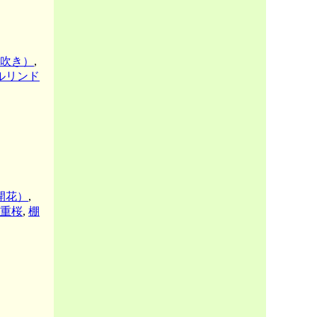
吹き）
,
ルリンド
開花）
,
重桜
,
棚