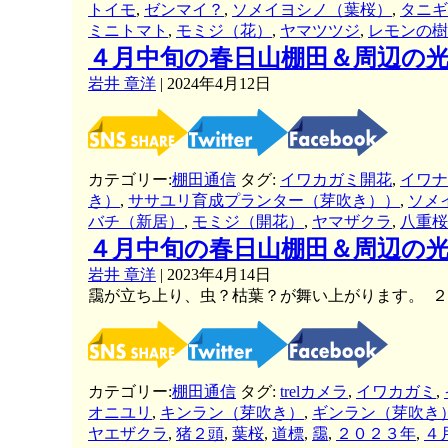
トイモ
,
ゼンマイ？
,
ソメイヨシノ（葉桜）
,
タニギ
ミニトマト
,
モミジ（花）
,
ヤマツツジ
,
レモンの樹
４月中旬の春日山棚田＆周辺の
岩井 章洋
|
2024年4月12日
カテゴリー:
棚田通信
タグ:
イワカガミ開花
,
イワナ
き）
,
ササユリ育成プランター（芽吹き））
,
ソメ
バチ（新居）
,
モミジ（開花）
,
ヤマザクラ
,
八重桜
４月中旬の春日山棚田＆周辺の
岩井 章洋
|
2023年4月14日
靄が立ち上り、虫？枯葉？が舞い上がります。 
カテゴリー:
棚田通信
タグ:
trelカメラ
,
イワカガミ
,
オニユリ
,
キンラン（芽吹き）
,
ギンラン（芽吹き
ヤエザクラ
,
猪２頭
,
葉桜
,
道標
,
靄
,
２０２３年
,
４