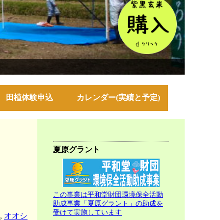
田植体験申込
カレンダー(実績と予定)
夏原グラント
この事業は平和堂財団環境保全活動
助成事業「夏原グラント」の助成を
受けて実施しています
,
オオシ