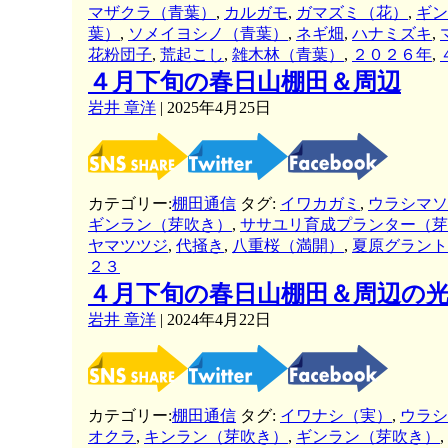
マザクラ（青葉）
,
カルガモ
,
ガマズミ（花）
,
ギン
葉）
,
ソメイヨシノ（青葉）
,
ネギ畑
,
ハナミズキ
,
花粉団子
,
荒起こし
,
雑木林（青葉）
,
２０２６年
,
４月下旬の春日山棚田＆周辺
岩井 章洋
|
2025年4月25日
カテゴリー:
棚田通信
タグ:
イワカガミ
,
ウラシマソ
ギンラン（芽吹き）
,
ササユリ育成プランター（芽
ヤマツツジ
,
代掻き
,
八重桜（満開）
,
夏原グラント
２３
４月下旬の春日山棚田＆周辺の
岩井 章洋
|
2024年4月22日
カテゴリー:
棚田通信
タグ:
イワナシ（実）
,
ウラシ
オクラ
,
キンラン（芽吹き）
,
ギンラン（芽吹き）
,