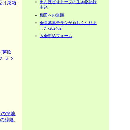
田んぼビオトープの生き物記録
受け巣箱
,
申込
棚田への道順
会員募集チラシが新しくなりま
した-202402
入会申込フォーム
（芽吹
ウ
,
ミツ
ラの窪地
,
の緑陰
,