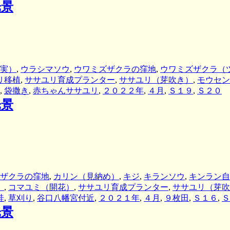
光景
実）
,
ウラシマソウ
,
ウワミズザクラの窪地
,
ウワミズザクラ（
リ移植
,
ササユリ育成プランター
,
ササユリ（芽吹き）
,
モウセン
,
袋撒き
,
赤ちゃんササユリ
,
２０２２年
,
４月
,
Ｓ１９
,
Ｓ２０
光景
ザクラの窪地
,
カリン（見納め）
,
キジ
,
キランソウ
,
キンラン自
）
,
コマユミ（開花）
,
ササユリ育成プランター
,
ササユリ（芽吹
畦
,
草刈り
,
谷口八幡宮付近
,
２０２１年
,
４月
,
９枚田
,
Ｓ１６
,
Ｓ
光景