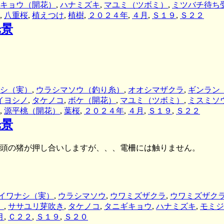
キョウ（開花）
,
ハナミズキ
,
マユミ（ツボミ）
,
ミツバチ待ち
,
八重桜
,
植えつけ
,
植樹
,
２０２４年
,
４月
,
Ｓ１９
,
Ｓ２２
光景
シ（実）
,
ウラシマソウ（釣り糸）
,
オオシマザクラ
,
ギンラン
イヨシノ
,
タケノコ
,
ボケ（開花）
,
マユミ（ツボミ）
,
ミスミソ
,
源平桃（開花）
,
葉桜
,
２０２４年
,
４月
,
Ｓ１９
,
Ｓ２２
光景
２頭の猪が押し合いしますが、、、電柵には触りません。
イワナシ（実）
,
ウラシマソウ
,
ウワミズザクラ
,
ウワミズザク
）
,
ササユリ芽吹き
,
タケノコ
,
タニギキョウ
,
ハナミズキ
,
モミジ
月
,
Ｃ２２
,
Ｓ１９
,
Ｓ２０