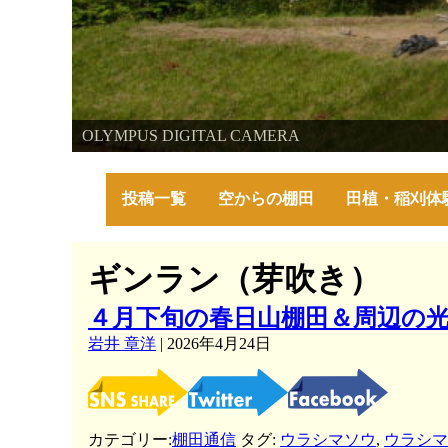
棚田・里山・古代米・鮒プロジェクト
OLYMPUS DIGITAL CAMERA
OLYMPUS DIGITAL CAMERA
～美しい棚田の自然と古代米～
投稿一覧
空からの棚田
田植・稲刈体
ギンラン（芽吹き）
４月下旬の春日山棚田＆周辺の
岩井 章洋
|
2026年4月24日
カテゴリー:
棚田通信
タグ:
ウラシマソウ
,
ウラシマ