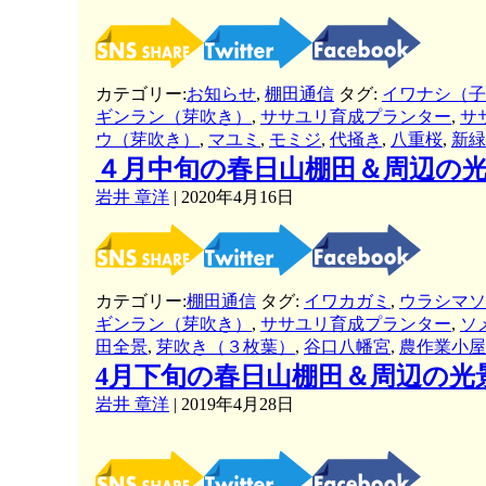
カテゴリー:
お知らせ
,
棚田通信
タグ:
イワナシ（子
ギンラン（芽吹き）
,
ササユリ育成プランター
,
サ
ウ（芽吹き）
,
マユミ
,
モミジ
,
代掻き
,
八重桜
,
新緑
４月中旬の春日山棚田＆周辺の
岩井 章洋
|
2020年4月16日
カテゴリー:
棚田通信
タグ:
イワカガミ
,
ウラシマソ
ギンラン（芽吹き）
,
ササユリ育成プランター
,
ソ
田全景
,
芽吹き（３枚葉）
,
谷口八幡宮
,
農作業小屋
4月下旬の春日山棚田＆周辺の光
岩井 章洋
|
2019年4月28日